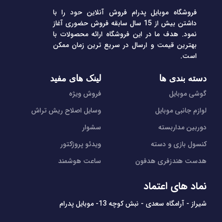
فروشگاه موبایل پدرام فروش آنلاین حود را با
داشتن بیش از 15 سال سابقه فروش حضوری آغاز
نمود. هدف ما در این فروشگاه ارائه محصولات با
بهترین قیمت و ارسال در سریع ترین زمان ممکن
است.
دسته بندی ها
لینک های مفید
گوشی موبایل
فروش ویژه
لوازم جانبی موبایل
وسایل اصلاح ریش تراش
دوربین مداربسته
سشوار
کنسول بازی و دسته
ویدئو پروژکتور
هدست هندزفری هدفون
ساعت هوشمند
نماد های اعتماد
شیراز - آرامگاه سعدی - نبش کوچه 13- موبایل پدرام