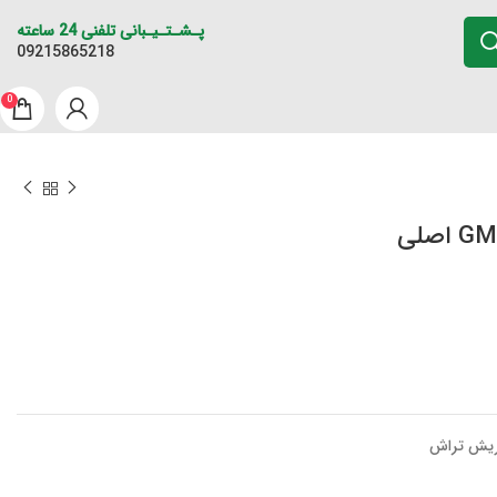
پـشـتـیـبانی تلفنی 24 ساعته
09215865218
0
ریش تراش