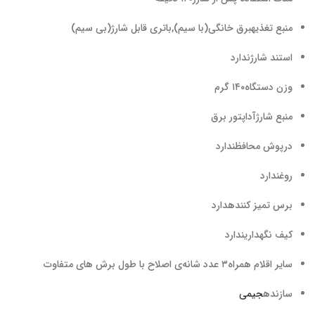
منبع تغذیه
برق خانگی(با سیم),باتری قابل شارژ(بی سیم)
استند شارژ
ندارد
وزن دستگاه
۱۴۰ گرم
منبع شارژ
آداپتور برق
درپوش محافظ
ندارد
روغن
دارد
برس تمیز کننده
دارد
کیف نگهداری
ندارد
سایر اقلام همراه
۳ عدد شانه‌ی اصلاح با طول برش های متفاوت
سازنده
جیمی