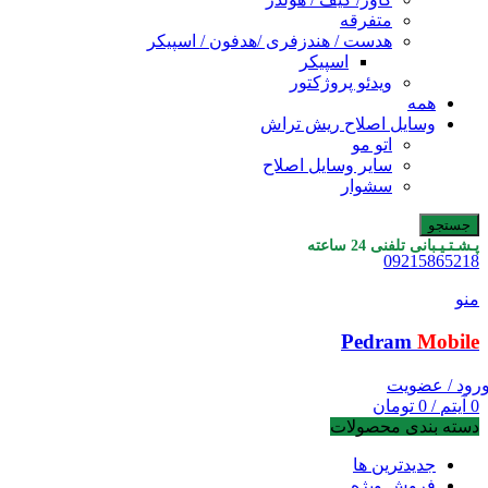
متفرقه
هدست / هندزفری /هدفون / اسپیکر
اسپیکر
ویدئو پروژکتور
همه
وسایل اصلاح ریش تراش
اتو مو
سایر وسایل اصلاح
سشوار
جستجو
پـشـتـیـبانی تلفنی 24 ساعته
09215865218
منو
Pedram
Mobile
رود / عضویت
0
آیتم
/
0
تومان
دسته بندی محصولات
جدیدترین ها
فروش ویژه