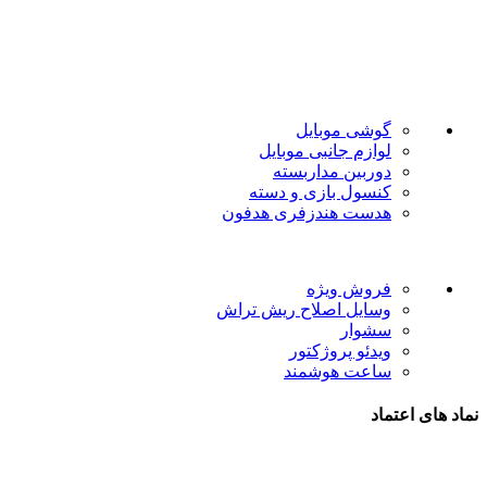
سال سابقه فروش حضوری آغاز نمود. هدف ما در این فروشگاه
ارائه محصولات با بهترین قیمت و ارسال در سریع ترین زمان ممکن
است.
دسته بندی ها
گوشی موبایل
لوازم جانبی موبایل
دوربین مداربسته
کنسول بازی و دسته
هدست هندزفری هدفون
لینک های مفید
فروش ویژه
وسایل اصلاح ریش تراش
سشوار
ویدئو پروژکتور
ساعت هوشمند
نماد های اعتماد
شیراز - آرامگاه سعدی - نبش کوچه 13- موبایل پدرام