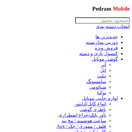
Pedram
Mobile
انتخاب دسته بندی
جدیدترین ها
دوربین مداربسته
فروش ویژه
کنسول بازی و دسته
گوشی موبایل
آنر
اپل
تبلت
سامسونگ
شیائومی
نوکیا
لوازم جانبی موبایل
انواع کابل/آداپتور
باطری گوشی
پاور بانک/چراغ اضطراری
ساعت هوشمند / مچ بند
فلش / مموری / جک / Aux
کاور/ کیف / هولدر