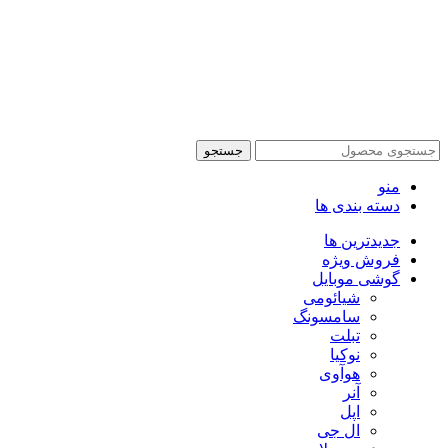
تمام حقوق این وبسایت برای فروشکاه اینترنتی پدرام موبایل
محفوظ می باشد.
طراحی سایت فروشگاهی
با لیدوما
جستجو
منو
دسته بندی ها
جدیدترین ها
فروش ویژه
گوشی موبایل
شیائومی
سامسونگ
تبلت
نوکیا
هوآوی
آنر
اپل
ال جی