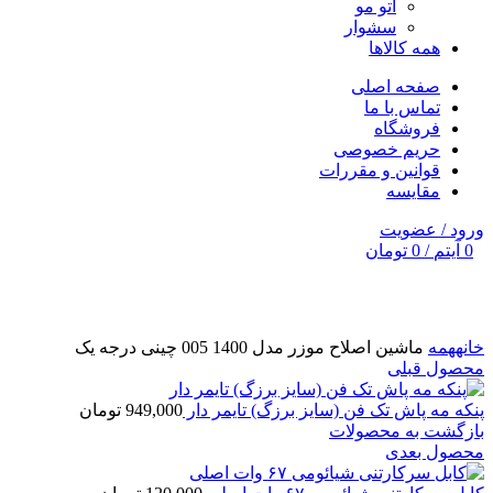
اتو مو
سشوار
همه کالاها
صفحه اصلی
تماس با ما
فروشگاه
حریم خصوصی
قوانین و مقررات
مقایسه
ورود / عضویت
0
آیتم
/
0
تومان
برای بزرگنمایی کلیک کنید
خانه
همه
ماشین اصلاح موزر مدل 1400 005 چینی درجه یک
محصول قبلی
پنکه مه پاش تک فن (سایز برزگ) تایمر دار
949,000
تومان
بازگشت به محصولات
محصول بعدی