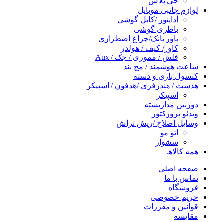
جی پلاس
لوازم جانبی موبایل
آداپتور /کابل گوشی
باطری گوشی
پاور بانک/چراغ اضطراری
کاور/ کیف / هولدر
فلش / مموری / جک / Aux
ساعت هوشمند / مچ بند
کنسول بازی و دسته
هدست / هندزفری /هدفون / اسپیکر
اسپیکر
دوربین مداربسته
ویدئو پروژکتور
وسایل اصلاح /ریش تراش
اتو مو
سشوار
همه کالاها
صفحه اصلی
تماس با ما
فروشگاه
حریم خصوصی
قوانین و مقررات
مقایسه