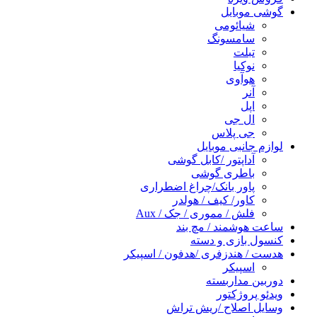
گوشی موبایل
شیائومی
سامسونگ
تبلت
نوکیا
هوآوی
آنر
اپل
ال جی
جی پلاس
لوازم جانبی موبایل
آداپتور /کابل گوشی
باطری گوشی
پاور بانک/چراغ اضطراری
کاور/ کیف / هولدر
فلش / مموری / جک / Aux
ساعت هوشمند / مچ بند
کنسول بازی و دسته
هدست / هندزفری /هدفون / اسپیکر
اسپیکر
دوربین مداربسته
ویدئو پروژکتور
وسایل اصلاح /ریش تراش