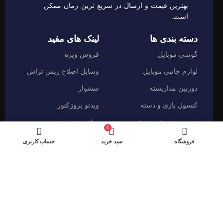
بهترین قیمت و ارسال در سریع ترین زمان ممکن
است.
دسته بندی ها
لینک های مفید
گوشی موبایل
فروش ویژه
لوازم جانبی موبایل
وسایل اصلاح ریش تراش
دوربین مداربسته
سشوار
کنسول بازی و دسته
ویدئو پروژکتور
هدست هندزفری هدفون
ساعت هوشمند
0
فروشگاه
سبد خرید
حساب کاربری
نماد های اعتماد
شیراز - آرامگاه سعدی - نبش کوچه 13- موبایل پدرام
تمام حقوق این وبسایت برای فروشکاه اینترنتی پدرام موبایل