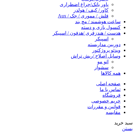
پاور بانک/چراغ اضطراری
کاور/ کیف / هولدر
فلش / مموری / جک / Aux
ساعت هوشمند / مچ بند
کنسول بازی و دسته
هدست / هندزفری /هدفون / اسپیکر
اسپیکر
دوربین مداربسته
ویدئو پروژکتور
وسایل اصلاح /ریش تراش
اتو مو
سشوار
همه کالاها
صفحه اصلی
تماس با ما
فروشگاه
حریم خصوصی
قوانین و مقررات
مقایسه
سبد خرید
بستن