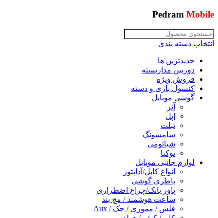
Pedram
Mobile
انتخاب دسته بندی
جدیدترین ها
دوربین مداربسته
فروش ویژه
کنسول بازی و دسته
گوشی موبایل
آنر
اپل
تبلت
سامسونگ
شیائومی
نوکیا
لوازم جانبی موبایل
انواع کابل/آداپتور
باطری گوشی
پاور بانک/چراغ اضطراری
ساعت هوشمند / مچ بند
فلش / مموری / جک / Aux
کاور/ کیف / هولدر