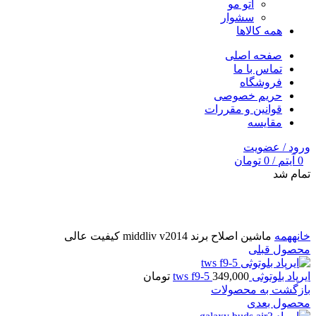
اتو مو
سشوار
همه کالاها
صفحه اصلی
تماس با ما
فروشگاه
حریم خصوصی
قوانین و مقررات
مقایسه
ورود / عضویت
0
آیتم
/
0
تومان
تمام شد
برای بزرگنمایی کلیک کنید
خانه
همه
ماشین اصلاح برند middliv v2014 کیفیت عالی
محصول قبلی
ایرپاد بلوتوثی tws f9-5
349,000
تومان
بازگشت به محصولات
محصول بعدی