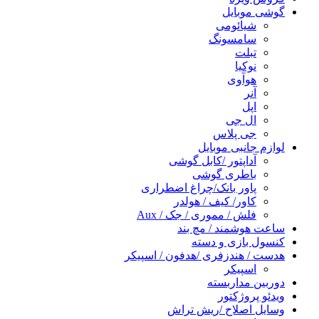
گوشی موبایل
شیائومی
سامسونگ
تبلت
نوکیا
هوآوی
آنر
اپل
ال جی
جی پلاس
لوازم جانبی موبایل
آداپتور /کابل گوشی
باطری گوشی
پاور بانک/چراغ اضطراری
کاور/ کیف / هولدر
فلش / مموری / جک / Aux
ساعت هوشمند / مچ بند
کنسول بازی و دسته
هدست / هندزفری /هدفون / اسپیکر
اسپیکر
دوربین مداربسته
ویدئو پروژکتور
وسایل اصلاح /ریش تراش