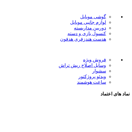
دسته بندی ها
گوشی موبایل
لوازم جانبی موبایل
دوربین مداربسته
کنسول بازی و دسته
هدست هندزفری هدفون
لینک های مفید
فروش ویژه
وسایل اصلاح ریش تراش
سشوار
ویدئو پروژکتور
ساعت هوشمند
نماد های اعتماد
شیراز - آرامگاه سعدی - نبش کوچه 13- موبایل پدرام
تمام حقوق این وبسایت برای فروشکاه اینترنتی پدرام موبایل