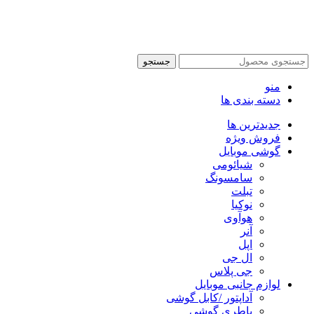
محفوظ می باشد.
طراحی سایت فروشگاهی
با لیدوما
جستجو
منو
دسته بندی ها
جدیدترین ها
فروش ویژه
گوشی موبایل
شیائومی
سامسونگ
تبلت
نوکیا
هوآوی
آنر
اپل
ال جی
جی پلاس
لوازم جانبی موبایل
آداپتور /کابل گوشی
باطری گوشی