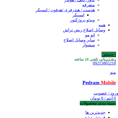
متفرقه
هدست / هندزفری /هدفون / اسپیکر
اسپیکر
ویدئو پروژکتور
همه
وسایل اصلاح ریش تراش
اتو مو
سایر وسایل اصلاح
سشوار
جستجو
پـشـتـیـبانی تلفنی 24 ساعته
09215865218
منو
Pedram
Mobile
رود / عضویت
0
آیتم
/
0
تومان
دسته بندی محصولات
جدیدترین ها
فروش ویژه