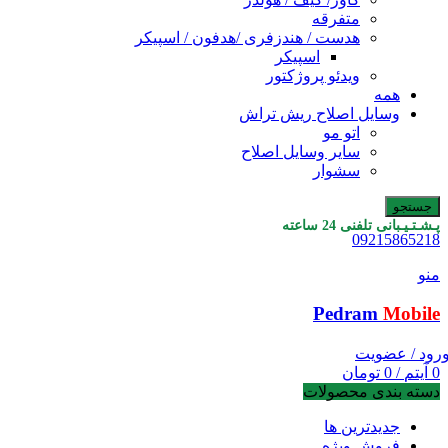
متفرقه
هدست / هندزفری /هدفون / اسپیکر
اسپیکر
ویدئو پروژکتور
همه
وسایل اصلاح ریش تراش
اتو مو
سایر وسایل اصلاح
سشوار
جستجو
پـشـتـیـبانی تلفنی 24 ساعته
09215865218
منو
Pedram
Mobile
رود / عضویت
0
آیتم
/
0
تومان
دسته بندی محصولات
جدیدترین ها
فروش ویژه