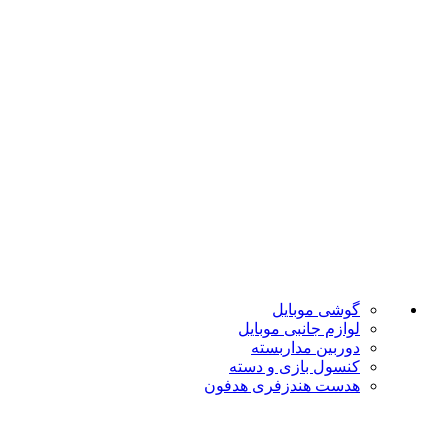
ضمانت اصل بودن
تضمین بهترین قیمت
فروشگاه موبایل پدرام فروش آنلاین حود را با داشتن بیش از 15
سال سابقه فروش حضوری آغاز نمود. هدف ما در این فروشگاه
ارائه محصولات با بهترین قیمت و ارسال در سریع ترین زمان ممکن
است.
دسته بندی ها
گوشی موبایل
لوازم جانبی موبایل
دوربین مداربسته
کنسول بازی و دسته
هدست هندزفری هدفون
لینک های مفید