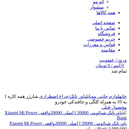
اتو مو
سشوار
همه کالاها
صفحه اصلی
تماس با ما
فروشگاه
حریم خصوصی
قوانین و مقررات
مقایسه
ورود / عضویت
0
آیتم
/
0
تومان
تمام شد
برای بزرگنمایی کلیک کنید
خانه
لوازم جانبی موبایل
پاور بانک/چراغ اضطراری
شارژر همه کاره 1
به 10 به همراه کلگی و جافندکی خودرو
محصول قبلی
پاوربانک شیائومی 20000 ا اصلی 20000واقعی Xiaomi Mi Power
1,999,000
Bank
تومان