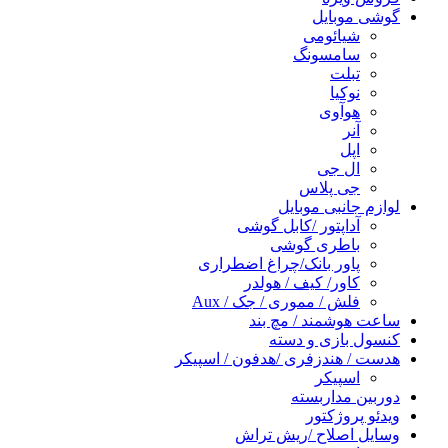
گوشی موبایل
شیائومی
سامسونگ
تبلت
نوکیا
هوآوی
آنر
اپل
ال جی
جی پلاس
لوازم جانبی موبایل
آداپتور /کابل گوشی
باطری گوشی
پاور بانک/چراغ اضطراری
کاور/ کیف / هولدر
فلش / مموری / جک / Aux
ساعت هوشمند / مچ بند
کنسول بازی و دسته
هدست / هندزفری /هدفون / اسپیکر
اسپیکر
دوربین مداربسته
ویدئو پروژکتور
وسایل اصلاح /ریش تراش