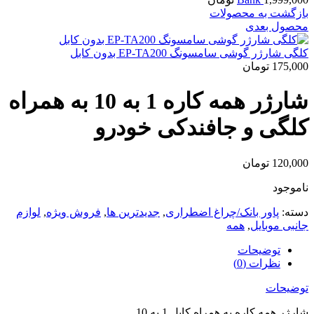
بازگشت به محصولات
محصول بعدی
کلگی شارژر گوشی سامسونگ EP-TA200 بدون کابل
175,000
تومان
شارژر همه کاره 1 به 10 به همراه
کلگی و جافندکی خودرو
120,000
تومان
ناموجود
دسته:
پاور بانک/چراغ اضطراری
,
جدیدترین ها
,
فروش ویژه
,
لوازم
جانبی موبایل
,
همه
توضیحات
نظرات (0)
توضیحات
شارژر همه کاره به همراه کابل 1 به 10