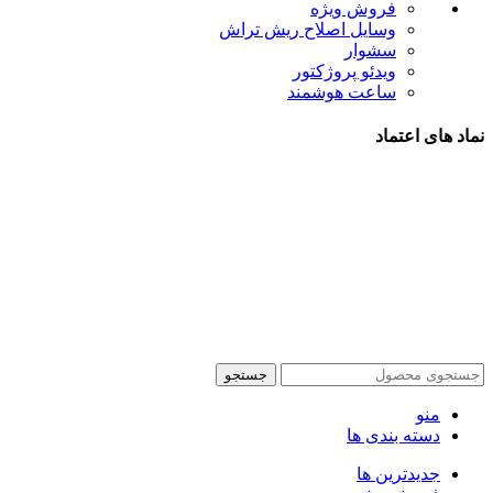
فروش ویژه
وسایل اصلاح ریش تراش
سشوار
ویدئو پروژکتور
ساعت هوشمند
نماد های اعتماد
شیراز - آرامگاه سعدی - نبش کوچه 13- موبایل پدرام
تمام حقوق این وبسایت برای فروشکاه اینترنتی پدرام موبایل
محفوظ می باشد.
طراحی سایت فروشگاهی
با لیدوما
جستجو
منو
دسته بندی ها
جدیدترین ها