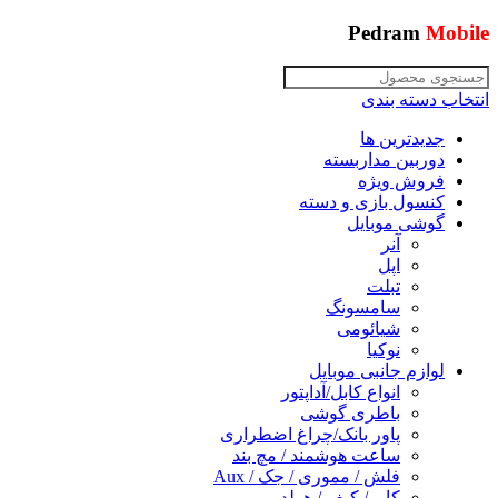
Pedram
Mobile
انتخاب دسته بندی
جدیدترین ها
دوربین مداربسته
فروش ویژه
کنسول بازی و دسته
گوشی موبایل
آنر
اپل
تبلت
سامسونگ
شیائومی
نوکیا
لوازم جانبی موبایل
انواع کابل/آداپتور
باطری گوشی
پاور بانک/چراغ اضطراری
ساعت هوشمند / مچ بند
فلش / مموری / جک / Aux
کاور/ کیف / هولدر