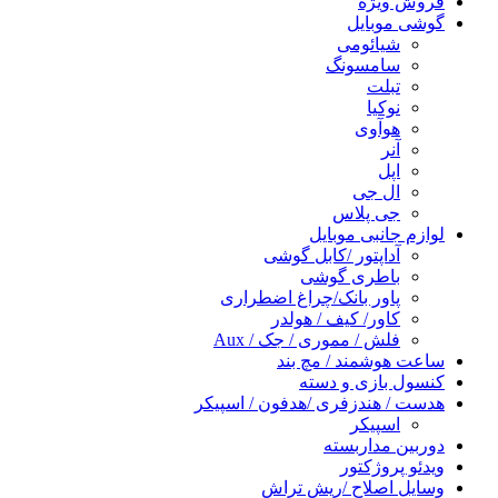
فروش ویژه
گوشی موبایل
شیائومی
سامسونگ
تبلت
نوکیا
هوآوی
آنر
اپل
ال جی
جی پلاس
لوازم جانبی موبایل
آداپتور /کابل گوشی
باطری گوشی
پاور بانک/چراغ اضطراری
کاور/ کیف / هولدر
فلش / مموری / جک / Aux
ساعت هوشمند / مچ بند
کنسول بازی و دسته
هدست / هندزفری /هدفون / اسپیکر
اسپیکر
دوربین مداربسته
ویدئو پروژکتور
وسایل اصلاح /ریش تراش