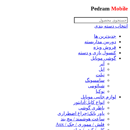
Pedram
Mobile
انتخاب دسته بندی
جدیدترین ها
دوربین مداربسته
فروش ویژه
کنسول بازی و دسته
گوشی موبایل
آنر
اپل
تبلت
سامسونگ
شیائومی
نوکیا
لوازم جانبی موبایل
انواع کابل/آداپتور
باطری گوشی
پاور بانک/چراغ اضطراری
ساعت هوشمند / مچ بند
فلش / مموری / جک / Aux
کاور/ کیف / هولدر