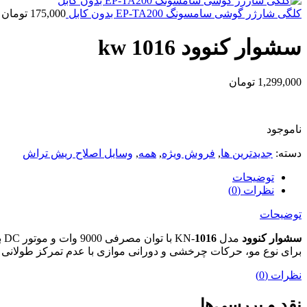
کلگی شارژر گوشی سامسونگ EP-TA200 بدون کابل
175,000
تومان
سشوار کنوود kw 1016
1,299,000
تومان
ناموجود
دسته:
جدیدترین ها
,
فروش ویژه
,
همه
,
وسایل اصلاح ریش تراش
توضیحات
نظرات (0)
توضیحات
سشوار کنوود
مدل KN-
1016
با
برای نوع مو، حرکات چرخشی و دورانی موازی با عدم تمرکز طولانی ب
نظرات (0)
نقد و بررسی‌ها