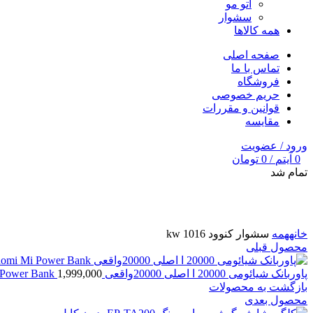
اتو مو
سشوار
همه کالاها
صفحه اصلی
تماس با ما
فروشگاه
حریم خصوصی
قوانین و مقررات
مقایسه
ورود / عضویت
0
آیتم
/
0
تومان
تمام شد
برای بزرگنمایی کلیک کنید
خانه
همه
سشوار کنوود kw 1016
محصول قبلی
پاوربانک شیائومی 20000 ا اصلی 20000واقعی Xiaomi Mi Power Bank
1,999,000
بازگشت به محصولات
محصول بعدی