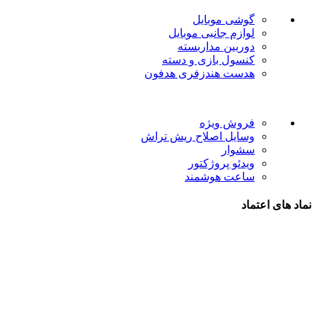
گوشی موبایل
لوازم جانبی موبایل
دوربین مداربسته
کنسول بازی و دسته
هدست هندزفری هدفون
لینک های مفید
فروش ویژه
وسایل اصلاح ریش تراش
سشوار
ویدئو پروژکتور
ساعت هوشمند
نماد های اعتماد
شیراز - آرامگاه سعدی - نبش کوچه 13- موبایل پدرام
تمام