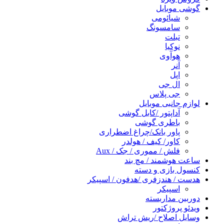
گوشی موبایل
شیائومی
سامسونگ
تبلت
نوکیا
هوآوی
آنر
اپل
ال جی
جی پلاس
لوازم جانبی موبایل
آداپتور /کابل گوشی
باطری گوشی
پاور بانک/چراغ اضطراری
کاور/ کیف / هولدر
فلش / مموری / جک / Aux
ساعت هوشمند / مچ بند
کنسول بازی و دسته
هدست / هندزفری /هدفون / اسپیکر
اسپیکر
دوربین مداربسته
ویدئو پروژکتور
وسایل اصلاح /ریش تراش