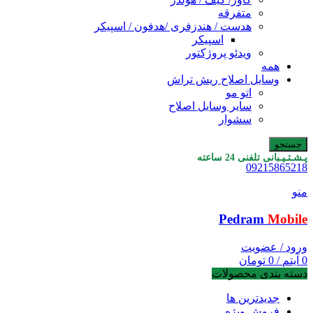
متفرقه
هدست / هندزفری /هدفون / اسپیکر
اسپیکر
ویدئو پروژکتور
همه
وسایل اصلاح ریش تراش
اتو مو
سایر وسایل اصلاح
سشوار
جستجو
پـشـتـیـبانی تلفنی 24 ساعته
09215865218
منو
Pedram
Mobile
ورود / عضویت
0
آیتم
/
0
تومان
دسته بندی محصولات
جدیدترین ها
فروش ویژه