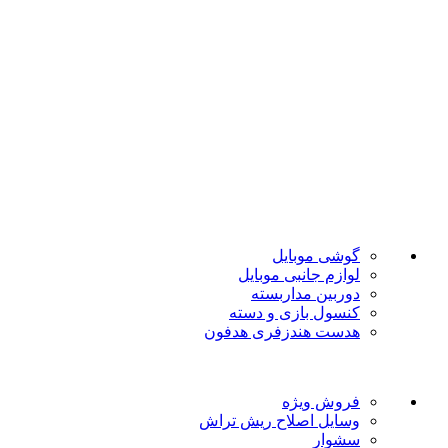
تضمین بهترین قیمت
فروشگاه موبایل پدرام فروش آنلاین حود را با داشتن بیش از 15
سال سابقه فروش حضوری آغاز نمود. هدف ما در این فروشگاه
ارائه محصولات با بهترین قیمت و ارسال در سریع ترین زمان ممکن
است.
دسته بندی ها
گوشی موبایل
لوازم جانبی موبایل
دوربین مداربسته
کنسول بازی و دسته
هدست هندزفری هدفون
لینک های مفید
فروش ویژه
وسایل اصلاح ریش تراش
سشوار