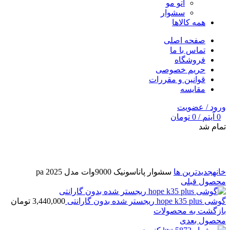
اتو مو
سشوار
همه کالاها
صفحه اصلی
تماس با ما
فروشگاه
حریم خصوصی
قوانین و مقررات
مقایسه
ورود / عضویت
0
آیتم
/
0
تومان
تمام شد
برای بزرگنمایی کلیک کنید
خانه
جدیدترین ها
سشوار پاناسونیک 9000وات مدل pa 2025
محصول قبلی
گوشی hope k35 plus ریجستر شده بدون گارانتی
3,440,000
تومان
بازگشت به محصولات
محصول بعدی