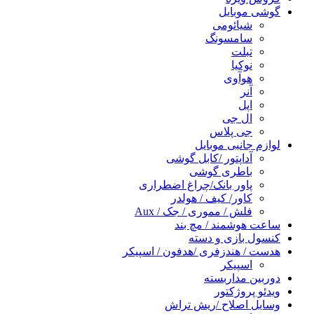
گوشی موبایل
شیائومی
سامسونگ
تبلت
نوکیا
هوآوی
آنر
اپل
ال جی
جی پلاس
لوازم جانبی موبایل
آداپتور /کابل گوشی
باطری گوشی
پاور بانک/چراغ اضطراری
کاور/ کیف / هولدر
فلش / مموری / جک / Aux
ساعت هوشمند / مچ بند
کنسول بازی و دسته
هدست / هندزفری /هدفون / اسپیکر
اسپیکر
دوربین مداربسته
ویدئو پروژکتور
وسایل اصلاح /ریش تراش