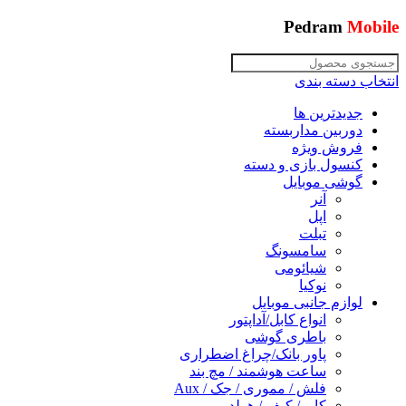
Pedram
Mobile
انتخاب دسته بندی
جدیدترین ها
دوربین مداربسته
فروش ویژه
کنسول بازی و دسته
گوشی موبایل
آنر
اپل
تبلت
سامسونگ
شیائومی
نوکیا
لوازم جانبی موبایل
انواع کابل/آداپتور
باطری گوشی
پاور بانک/چراغ اضطراری
ساعت هوشمند / مچ بند
فلش / مموری / جک / Aux
کاور/ کیف / هولدر