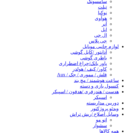
سامسونگ
تبلت
نوکیا
هوآوی
آنر
اپل
ال جی
جی پلاس
لوازم جانبی موبایل
آداپتور /کابل گوشی
باطری گوشی
پاور بانک/چراغ اضطراری
کاور/ کیف / هولدر
فلش / مموری / جک / Aux
ساعت هوشمند / مچ بند
کنسول بازی و دسته
هدست / هندزفری /هدفون / اسپیکر
اسپیکر
دوربین مداربسته
ویدئو پروژکتور
وسایل اصلاح /ریش تراش
اتو مو
سشوار
همه کالاها