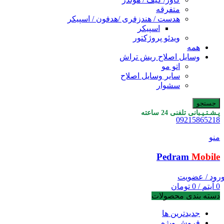
متفرقه
هدست / هندزفری /هدفون / اسپیکر
اسپیکر
ویدئو پروژکتور
همه
وسایل اصلاح ریش تراش
اتو مو
سایر وسایل اصلاح
سشوار
جستجو
پـشـتـیـبانی تلفنی 24 ساعته
09215865218
منو
Pedram
Mobile
رود / عضویت
0
آیتم
/
0
تومان
دسته بندی محصولات
جدیدترین ها
فروش ویژه