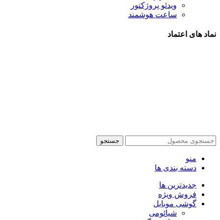
ویدئو پروژکتور
ساعت هوشمند
نماد های اعتماد
شیراز - آرامگاه سعدی - نبش کوچه 13- موبایل پدرام
تمام حقوق این وبسایت برای فروشکاه اینترنتی پدرام موبایل
محفوظ می باشد.
طراحی سایت فروشگاهی
با لیدوما
جستجو
منو
دسته بندی ها
جدیدترین ها
فروش ویژه
گوشی موبایل
شیائومی