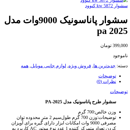
سشوار kw 5872 کنوود
سشوار پاناسونیک 9000وات مدل
pa 2025
399,000
تومان
ناموجود
دسته:
جدیدترین ها
,
فروش ویژه
,
لوازم جانبی موبایل
,
همه
توضیحات
نظرات (0)
توضیحات
سشوار طرح پاناسونیک مدل PA-2025
وزن خالص:700 گرم
توضیحات:وزن 700 گرم طول‌سیم 2 متر محدوده توان
مصرفی 9000 وات امکانات ابزار دارای گیره برای آویزان
کردن تعداد متمرکز کننده 1 عدد نوع موتور AC کاربرد به