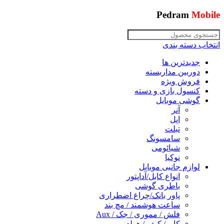
Pedram
Mobile
انتخاب دسته بندی
جدیدترین ها
دوربین مداربسته
فروش ویژه
کنسول بازی و دسته
گوشی موبایل
آنر
اپل
تبلت
سامسونگ
شیائومی
نوکیا
لوازم جانبی موبایل
انواع کابل/آداپتور
باطری گوشی
پاور بانک/چراغ اضطراری
ساعت هوشمند / مچ بند
فلش / مموری / جک / Aux
کاور/ کیف / هولدر