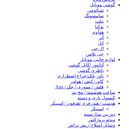
گوشی موبایل
شیائومی
سامسونگ
تبلت
نوکیا
هوآوی
آنر
اپل
ال جی
جی پلاس
لوازم جانبی موبایل
آداپتور /کابل گوشی
باطری گوشی
پاور بانک/چراغ اضطراری
کاور/ کیف / هولدر
فلش / مموری / جک / Aux
ساعت هوشمند / مچ بند
کنسول بازی و دسته
هدست / هندزفری /هدفون / اسپیکر
اسپیکر
دوربین مداربسته
ویدئو پروژکتور
وسایل اصلاح /ریش تراش