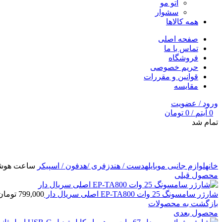
اتو مو
سشوار
همه کالاها
صفحه اصلی
تماس با ما
فروشگاه
حریم خصوصی
قوانین و مقررات
مقایسه
ورود / عضویت
0
آیتم
/
0
تومان
تمام شد
برای بزرگنمایی کلیک کنید
خانه
لوازم جانبی موبایل
هدست / هندزفری /هدفون / اسپیکر
ساعت هوشمند zt21 ultra2 به همراه 
محصول قبلی
شارژر سامسونگ 25 وات EP-TA800 اصلی سریال دار
799,000
تومان
بازگشت به محصولات
محصول بعدی