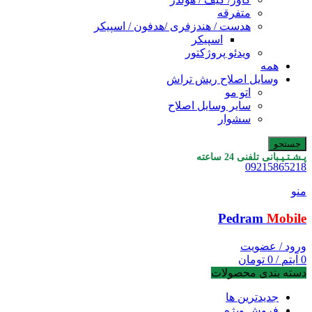
متفرقه
هدست / هندزفری /هدفون / اسپیکر
اسپیکر
ویدئو پروژکتور
همه
وسایل اصلاح ریش تراش
اتو مو
سایر وسایل اصلاح
سشوار
جستجو
پـشـتـیـبانی تلفنی 24 ساعته
09215865218
منو
Pedram
Mobile
ورود / عضویت
0
آیتم
/
0
تومان
دسته بندی محصولات
جدیدترین ها
فروش ویژه