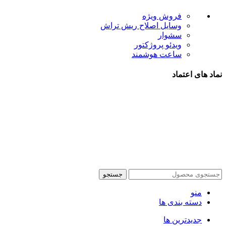
فروش ویژه
وسایل اصلاح ریش تراش
سشوار
ویدئو پروژکتور
ساعت هوشمند
نماد های اعتماد
شیراز - آرامگاه سعدی - نبش کوچه 13- موبایل پدرام
تمام
جستجو
منو
دسته بندی ها
جدیدترین ها