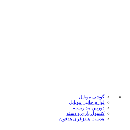
ضمانت اصل بودن
تضمین بهترین قیمت
فروشگاه موبایل پدرام فروش آنلاین حود را با داشتن بیش از 15 سال سابقه فروش حضوری آغاز نمود. هدف ما در این فروشگاه ارائه محصولات با بهترین قیمت و ارسال در سریع ترین زمان ممکن است.
دسته بندی ها
گوشی موبایل
لوازم جانبی موبایل
دوربین مداربسته
کنسول بازی و دسته
هدست هندزفری هدفون
لینک های مفید