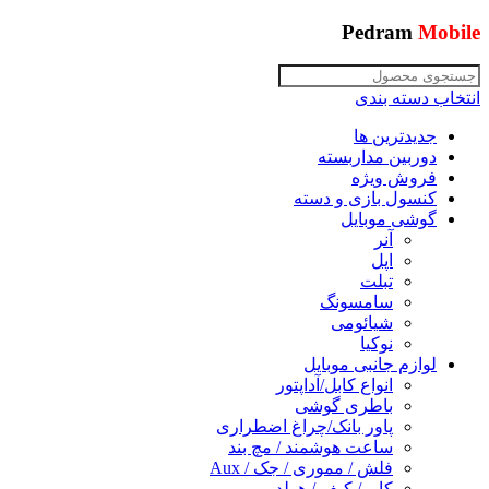
Pedram
Mobile
انتخاب دسته بندی
جدیدترین ها
دوربین مداربسته
فروش ویژه
کنسول بازی و دسته
گوشی موبایل
آنر
اپل
تبلت
سامسونگ
شیائومی
نوکیا
لوازم جانبی موبایل
انواع کابل/آداپتور
باطری گوشی
پاور بانک/چراغ اضطراری
ساعت هوشمند / مچ بند
فلش / مموری / جک / Aux
کاور/ کیف / هولدر