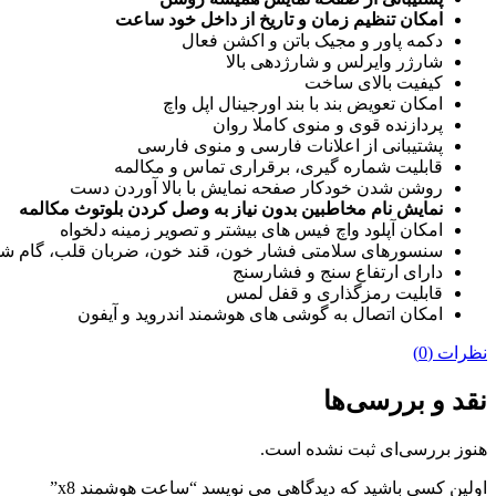
امکان تنظیم زمان و تاریخ از داخل خود ساعت
دکمه پاور و مجیک باتن و اکشن فعال
شارژر وایرلس و شارژدهی بالا
کیفیت بالای ساخت
امکان تعویض بند با بند اورجینال اپل واچ
پردازنده قوی و منوی کاملا روان
پشتیبانی از اعلانات فارسی و منوی فارسی
قابلیت شماره گیری، برقراری تماس و مکالمه
روشن شدن خودکار صفحه نمایش با بالا آوردن دست
نمایش نام مخاطبین بدون نیاز به وصل کردن بلوتوث مکالمه
امکان آپلود واچ فیس های بیشتر و تصویر زمینه دلخواه
سنسورهای سلامتی فشار خون، قند خون، ضربان قلب، گام ش
دارای ارتفاع سنج و فشارسنج
قابلیت رمزگذاری و قفل لمس
امکان اتصال به گوشی های هوشمند اندروید و آیفون
نظرات (0)
نقد و بررسی‌ها
هنوز بررسی‌ای ثبت نشده است.
اولین کسی باشید که دیدگاهی می نویسد “ساعت هوشمند x8”