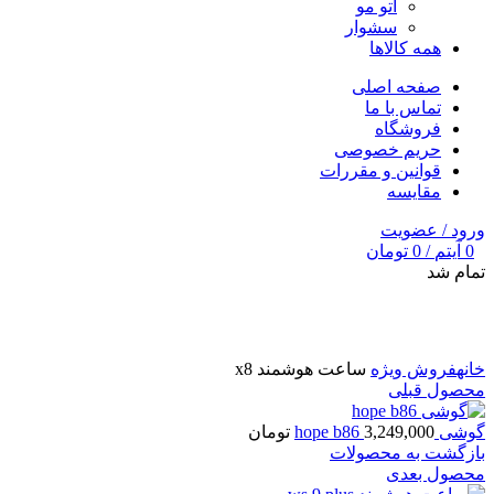
اتو مو
سشوار
همه کالاها
صفحه اصلی
تماس با ما
فروشگاه
حریم خصوصی
قوانین و مقررات
مقایسه
ورود / عضویت
0
آیتم
/
0
تومان
تمام شد
برای بزرگنمایی کلیک کنید
خانه
فروش ویژه
ساعت هوشمند x8
محصول قبلی
گوشی hope b86
3,249,000
تومان
بازگشت به محصولات
محصول بعدی