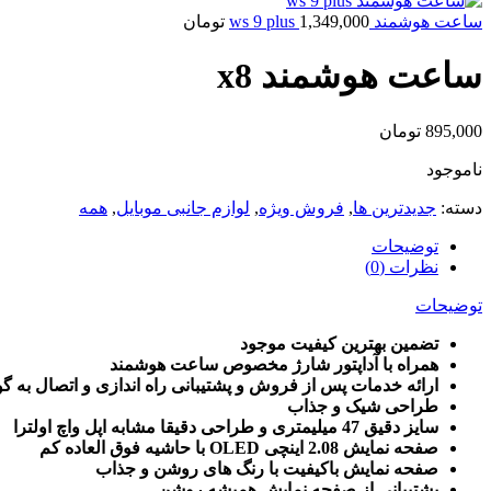
ساعت هوشمند ws 9 plus
1,349,000
تومان
ساعت هوشمند x8
895,000
تومان
ناموجود
دسته:
جدیدترین ها
,
فروش ویژه
,
لوازم جانبی موبایل
,
همه
توضیحات
نظرات (0)
توضیحات
تضمین بهترین کیفیت موجود
همراه با آداپتور شارژ مخصوص ساعت هوشمند
ارائه خدمات پس از فروش و پشتیبانی راه اندازی و اتصال به گ
طراحی شیک و جذاب
سایز دقیق 47 میلیمتری و طراحی دقیقا مشابه اپل واچ اولترا
صفحه نمایش 2.08 اینچی OLED با حاشیه فوق العاده کم
صفحه نمایش باکیفیت با رنگ های روشن و جذاب
پشتیبانی از صفحه نمایش همیشه روشن