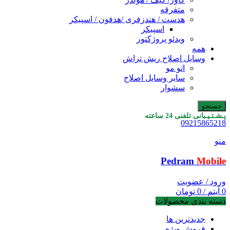
متفرقه
هدست / هندزفری /هدفون / اسپیکر
اسپیکر
ویدئو پروژکتور
همه
وسایل اصلاح ریش تراش
اتو مو
سایر وسایل اصلاح
سشوار
جستجو
پـشـتـیـبانی تلفنی 24 ساعته
09215865218
منو
Pedram
Mobile
ورود / عضویت
0
آیتم
/
0
تومان
دسته بندی محصولات
جدیدترین ها
فروش ویژه