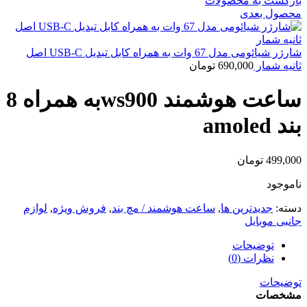
بازگشت به محصولات
محصول بعدی
شارژر شیائومی مدل 67 وات به همراه کابل تبدیل USB-C اصل
ثانیه شمار
690,000
تومان
ساعت هوشمند ws900به همراه 8
بند amoled
499,000
تومان
ناموجود
دسته:
جدیدترین ها
,
ساعت هوشمند / مچ بند
,
فروش ویژه
,
لوازم
جانبی موبایل
توضیحات
نظرات (0)
توضیحات
مشخصات