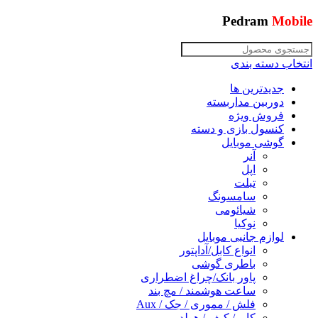
Pedram
Mobile
انتخاب دسته بندی
جدیدترین ها
دوربین مداربسته
فروش ویژه
کنسول بازی و دسته
گوشی موبایل
آنر
اپل
تبلت
سامسونگ
شیائومی
نوکیا
لوازم جانبی موبایل
انواع کابل/آداپتور
باطری گوشی
پاور بانک/چراغ اضطراری
ساعت هوشمند / مچ بند
فلش / مموری / جک / Aux
کاور/ کیف / هولدر