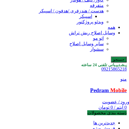
متفرقه
هدست / هندزفری /هدفون / اسپیکر
اسپیکر
ویدئو پروژکتور
همه
وسایل اصلاح ریش تراش
اتو مو
سایر وسایل اصلاح
سشوار
جستجو
پـشـتـیـبانی تلفنی 24 ساعته
09215865218
منو
Pedram
Mobile
رود / عضویت
0
آیتم
/
0
تومان
دسته بندی محصولات
جدیدترین ها
فروش ویژه