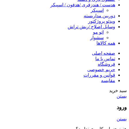
هدست / هندزفری /هدفون / اسپیکر
اسپیکر
دوربین مداربسته
ویدئو پروژکتور
وسایل اصلاح /ریش تراش
اتو مو
سشوار
همه کالاها
صفحه اصلی
تماس با ما
فروشگاه
حریم خصوصی
قوانین و مقررات
مقایسه
سبد خرید
بستن
ورود
بستن
هنوز حساب کاربری ندارید؟