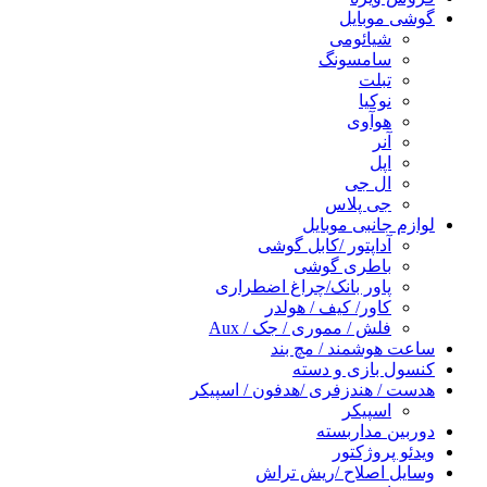
گوشی موبایل
شیائومی
سامسونگ
تبلت
نوکیا
هوآوی
آنر
اپل
ال جی
جی پلاس
لوازم جانبی موبایل
آداپتور /کابل گوشی
باطری گوشی
پاور بانک/چراغ اضطراری
کاور/ کیف / هولدر
فلش / مموری / جک / Aux
ساعت هوشمند / مچ بند
کنسول بازی و دسته
هدست / هندزفری /هدفون / اسپیکر
اسپیکر
دوربین مداربسته
ویدئو پروژکتور
وسایل اصلاح /ریش تراش