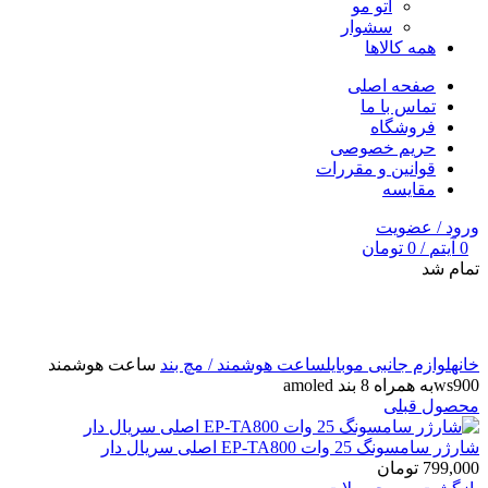
اتو مو
سشوار
همه کالاها
صفحه اصلی
تماس با ما
فروشگاه
حریم خصوصی
قوانین و مقررات
مقایسه
ورود / عضویت
0
آیتم
/
0
تومان
تمام شد
برای بزرگنمایی کلیک کنید
خانه
لوازم جانبی موبایل
ساعت هوشمند / مچ بند
ساعت هوشمند
ws900به همراه 8 بند amoled
محصول قبلی
شارژر سامسونگ 25 وات EP-TA800 اصلی سریال دار
799,000
تومان