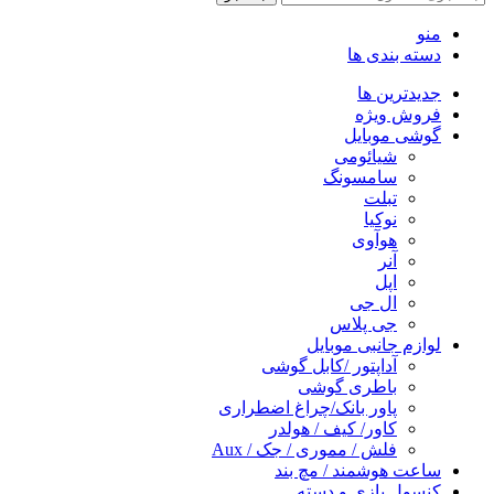
منو
دسته بندی ها
جدیدترین ها
فروش ویژه
گوشی موبایل
شیائومی
سامسونگ
تبلت
نوکیا
هوآوی
آنر
اپل
ال جی
جی پلاس
لوازم جانبی موبایل
آداپتور /کابل گوشی
باطری گوشی
پاور بانک/چراغ اضطراری
کاور/ کیف / هولدر
فلش / مموری / جک / Aux
ساعت هوشمند / مچ بند
کنسول بازی و دسته