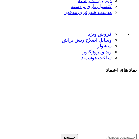
دوربین مداربسته
کنسول بازی و دسته
هدست هندزفری هدفون
لینک های مفید
فروش ویژه
وسایل اصلاح ریش تراش
سشوار
ویدئو پروژکتور
ساعت هوشمند
نماد های اعتماد
شیراز - آرامگاه سعدی - نبش کوچه 13- موبایل پدرام
تمام حقوق این وبسایت برای فروشکاه اینترنتی پدرام موبایل
محفوظ می باشد.
طراحی سایت فروشگاهی
با لیدوما
جستجو