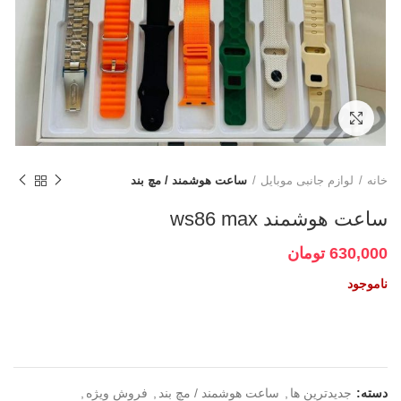
برای بزرگنمایی کلیک کنید
خانه
لوازم جانبی موبایل
ساعت هوشمند / مچ بند
ساعت هوشمند ws86 max
630,000
تومان
ناموجود
دسته:
جدیدترین ها
,
ساعت هوشمند / مچ بند
,
فروش ویژه
,