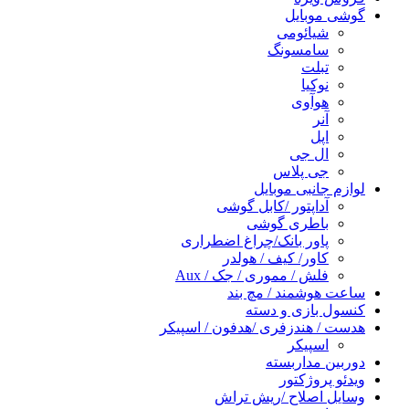
گوشی موبایل
شیائومی
سامسونگ
تبلت
نوکیا
هوآوی
آنر
اپل
ال جی
جی پلاس
لوازم جانبی موبایل
آداپتور /کابل گوشی
باطری گوشی
پاور بانک/چراغ اضطراری
کاور/ کیف / هولدر
فلش / مموری / جک / Aux
ساعت هوشمند / مچ بند
کنسول بازی و دسته
هدست / هندزفری /هدفون / اسپیکر
اسپیکر
دوربین مداربسته
ویدئو پروژکتور
وسایل اصلاح /ریش تراش