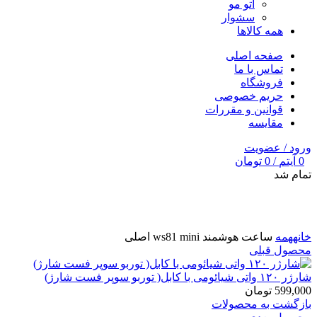
اتو مو
سشوار
همه کالاها
صفحه اصلی
تماس با ما
فروشگاه
حریم خصوصی
قوانین و مقررات
مقایسه
ورود / عضویت
0
آیتم
/
0
تومان
تمام شد
برای بزرگنمایی کلیک کنید
خانه
همه
ساعت هوشمند ws81 mini اصلی
محصول قبلی
شارژر ۱۲۰ واتی شیائومی با کابل( توربو سوپر فست شارژ)
599,000
تومان
بازگشت به محصولات