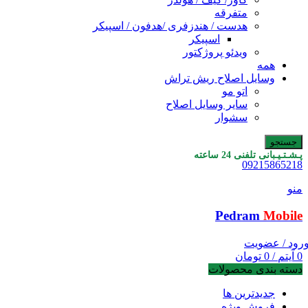
متفرقه
هدست / هندزفری /هدفون / اسپیکر
اسپیکر
ویدئو پروژکتور
همه
وسایل اصلاح ریش تراش
اتو مو
سایر وسایل اصلاح
سشوار
جستجو
پـشـتـیـبانی تلفنی 24 ساعته
09215865218
منو
Pedram
Mobile
رود / عضویت
0
آیتم
/
0
تومان
دسته بندی محصولات
جدیدترین ها
فروش ویژه