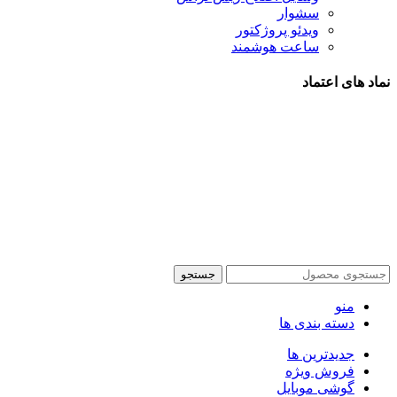
سشوار
ویدئو پروژکتور
ساعت هوشمند
نماد های اعتماد
شیراز - آرامگاه سعدی - نبش کوچه 13- موبایل پدرام
تمام حقوق این وبسایت برای فروشکاه اینترنتی پدرام موبایل
محفوظ می باشد.
طراحی سایت فروشگاهی
با لیدوما
جستجو
منو
دسته بندی ها
جدیدترین ها
فروش ویژه
گوشی موبایل