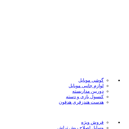
ضمانت اصل بودن
تضمین بهترین قیمت
فروشگاه موبایل پدرام فروش آنلاین حود را با داشتن بیش از 15
سال سابقه فروش حضوری آغاز نمود. هدف ما در این فروشگاه
ارائه محصولات با بهترین قیمت و ارسال در سریع ترین زمان ممکن
است.
دسته بندی ها
گوشی موبایل
لوازم جانبی موبایل
دوربین مداربسته
کنسول بازی و دسته
هدست هندزفری هدفون
لینک های مفید
فروش ویژه
وسایل اصلاح ریش تراش