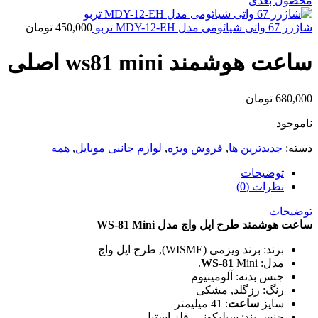
محصول بعدی
شاژرر 67 واتی شیائومی مدل MDY-12-EH تربو
450,000
تومان
ساعت هوشمند ws81 mini اصلی
680,000
تومان
ناموجود
دسته:
جدیدترین ها
,
فروش ویژه
,
لوازم جانبی موبایل
,
همه
توضیحات
نظرات (0)
توضیحات
ساعت هوشمند طرح اپل واچ مدل WS-81 Mini
برند: برند ویزمی (WISME), طرح اپل واچ
مدل:
Mini.
WS-81
جنس بدنه: آلومینیوم
رنگ: رزگلد, مشکی
سایز
ساعت
: 41 میلیمتر
جنس بند: سیلیکونی, فلز استیل