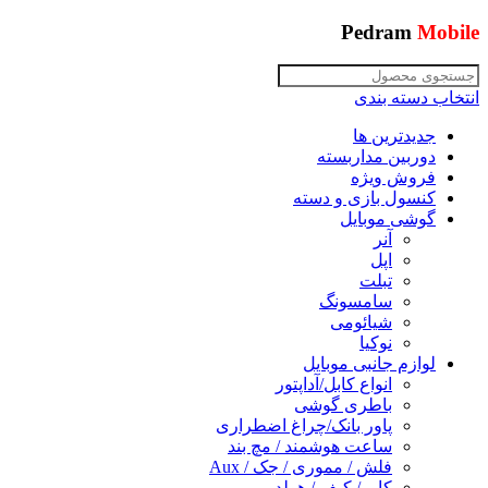
Pedram
Mobile
انتخاب دسته بندی
جدیدترین ها
دوربین مداربسته
فروش ویژه
کنسول بازی و دسته
گوشی موبایل
آنر
اپل
تبلت
سامسونگ
شیائومی
نوکیا
لوازم جانبی موبایل
انواع کابل/آداپتور
باطری گوشی
پاور بانک/چراغ اضطراری
ساعت هوشمند / مچ بند
فلش / مموری / جک / Aux
کاور/ کیف / هولدر