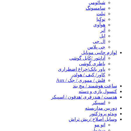
شیائومی
سامسونگ
تبلت
نوکیا
هوآوی
آنر
اپل
ال جی
جی پلاس
لوازم جانبی موبایل
آداپتور /کابل گوشی
باطری گوشی
پاور بانک/چراغ اضطراری
کاور/ کیف / هولدر
فلش / مموری / جک / Aux
ساعت هوشمند / مچ بند
کنسول بازی و دسته
هدست / هندزفری /هدفون / اسپیکر
اسپیکر
دوربین مداربسته
ویدئو پروژکتور
وسایل اصلاح /ریش تراش
اتو مو
سشوار