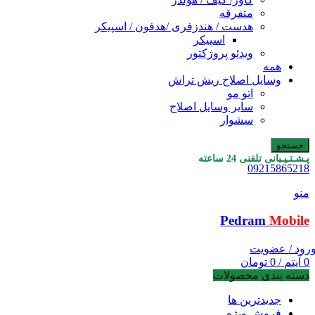
متفرقه
هدست / هندزفری /هدفون / اسپیکر
اسپیکر
ویدئو پروژکتور
همه
وسایل اصلاح ریش تراش
اتو مو
سایر وسایل اصلاح
سشوار
جستجو
پـشـتـیـبانی تلفنی 24 ساعته
09215865218
منو
Pedram
Mobile
رود / عضویت
0
آیتم
/
0
تومان
دسته بندی محصولات
جدیدترین ها
فروش ویژه