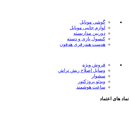
است.
دسته بندی ها
گوشی موبایل
لوازم جانبی موبایل
دوربین مداربسته
کنسول بازی و دسته
هدست هندزفری هدفون
لینک های مفید
فروش ویژه
وسایل اصلاح ریش تراش
سشوار
ویدئو پروژکتور
ساعت هوشمند
نماد های اعتماد
شیراز - آرامگاه سعدی - نبش کوچه 13- موبایل پدرام