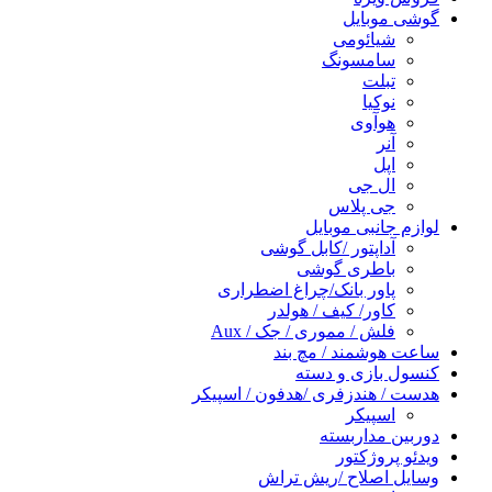
گوشی موبایل
شیائومی
سامسونگ
تبلت
نوکیا
هوآوی
آنر
اپل
ال جی
جی پلاس
لوازم جانبی موبایل
آداپتور /کابل گوشی
باطری گوشی
پاور بانک/چراغ اضطراری
کاور/ کیف / هولدر
فلش / مموری / جک / Aux
ساعت هوشمند / مچ بند
کنسول بازی و دسته
هدست / هندزفری /هدفون / اسپیکر
اسپیکر
دوربین مداربسته
ویدئو پروژکتور
وسایل اصلاح /ریش تراش