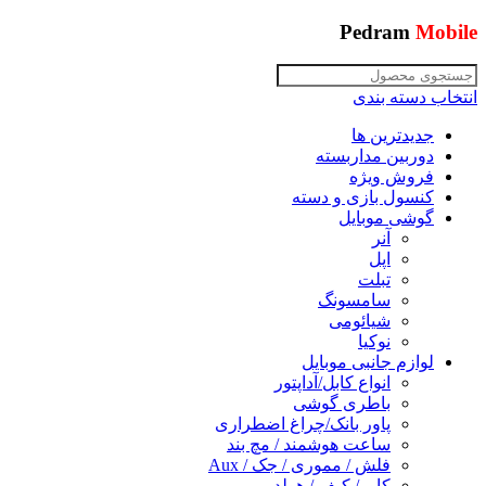
Pedram
Mobile
انتخاب دسته بندی
جدیدترین ها
دوربین مداربسته
فروش ویژه
کنسول بازی و دسته
گوشی موبایل
آنر
اپل
تبلت
سامسونگ
شیائومی
نوکیا
لوازم جانبی موبایل
انواع کابل/آداپتور
باطری گوشی
پاور بانک/چراغ اضطراری
ساعت هوشمند / مچ بند
فلش / مموری / جک / Aux
کاور/ کیف / هولدر