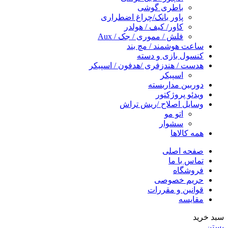
باطری گوشی
پاور بانک/چراغ اضطراری
کاور/ کیف / هولدر
فلش / مموری / جک / Aux
ساعت هوشمند / مچ بند
کنسول بازی و دسته
هدست / هندزفری /هدفون / اسپیکر
اسپیکر
دوربین مداربسته
ویدئو پروژکتور
وسایل اصلاح /ریش تراش
اتو مو
سشوار
همه کالاها
صفحه اصلی
تماس با ما
فروشگاه
حریم خصوصی
قوانین و مقررات
مقایسه
سبد خرید
بستن