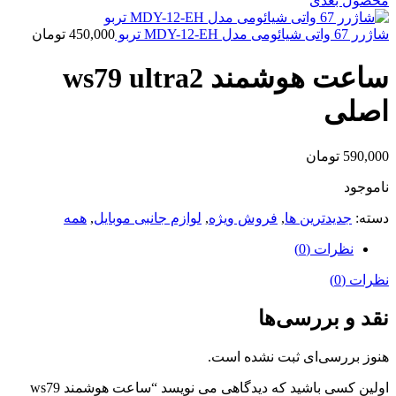
محصول بعدی
شاژرر 67 واتی شیائومی مدل MDY-12-EH تربو
450,000
تومان
ساعت هوشمند ws79 ultra2
اصلی
590,000
تومان
ناموجود
دسته:
جدیدترین ها
,
فروش ویژه
,
لوازم جانبی موبایل
,
همه
نظرات (0)
نظرات (0)
نقد و بررسی‌ها
هنوز بررسی‌ای ثبت نشده است.
اولین کسی باشید که دیدگاهی می نویسد “ساعت هوشمند ws79