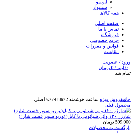
اتو مو
سشوار
همه کالاها
صفحه اصلی
تماس با ما
فروشگاه
حریم خصوصی
قوانین و مقررات
مقایسه
ورود / عضویت
0
آیتم
/
0
تومان
تمام شد
برای بزرگنمایی کلیک کنید
خانه
فروش ویژه
ساعت هوشمند ws79 ultra2 اصلی
محصول قبلی
شارژر ۱۲۰ واتی شیائومی با کابل( توربو سوپر فست شارژ)
599,000
تومان
بازگشت به محصولات