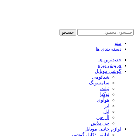
تمام حقوق این وبسایت برای فروشکاه اینترنتی پدرام موبایل
محفوظ می باشد.
طراحی سایت فروشگاهی
با لیدوما
جستجو
منو
دسته بندی ها
جدیدترین ها
فروش ویژه
گوشی موبایل
شیائومی
سامسونگ
تبلت
نوکیا
هوآوی
آنر
اپل
ال جی
جی پلاس
لوازم جانبی موبایل
آداپتور /کابل گوشی