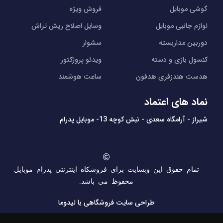
گوشی موبایل
فروش ویژه
لوازم جانبی موبایل
وسایل اصلاح ریش تراش
دوربین مداربسته
سشوار
کنسول بازی و دسته
ویدئو پروژکتور
هدست هندزفری هدفون
ساعت هوشمند
نماد های اعتماد
شیراز - آرامگاه سعدی - نبش کوچه 13- موبایل پدرام
تمام حقوق این وبسایت برای فروشکاه اینترنتی پدرام موبایل
محفوظ می باشد.
طراحی سایت فروشگاهی
با لیدوما