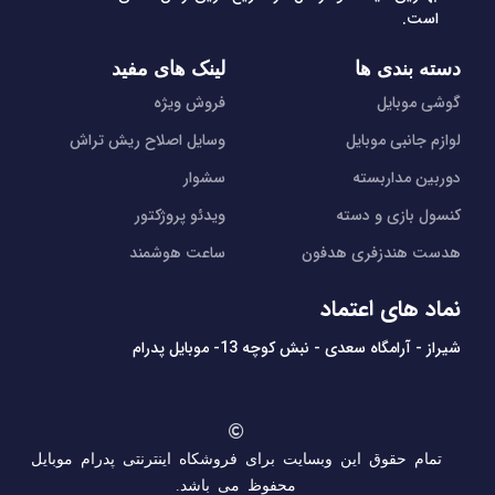
است.
دسته بندی ها
لینک های مفید
گوشی موبایل
فروش ویژه
لوازم جانبی موبایل
وسایل اصلاح ریش تراش
دوربین مداربسته
سشوار
کنسول بازی و دسته
ویدئو پروژکتور
هدست هندزفری هدفون
ساعت هوشمند
نماد های اعتماد
شیراز - آرامگاه سعدی - نبش کوچه 13- موبایل پدرام
تمام حقوق این وبسایت برای فروشکاه اینترنتی پدرام موبایل
محفوظ می باشد.