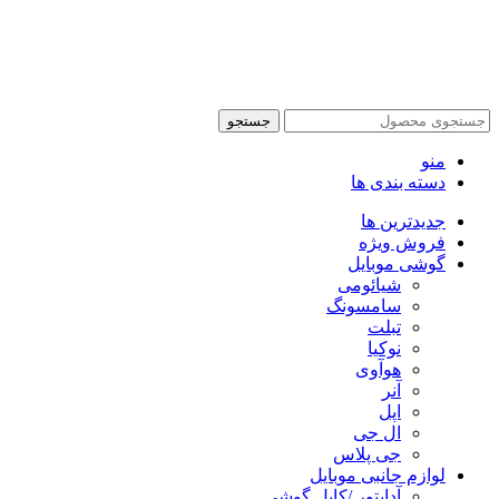
تمام حقوق این وبسایت برای فروشکاه اینترنتی پدرام موبایل
محفوظ می باشد.
طراحی سایت فروشگاهی
با لیدوما
جستجو
منو
دسته بندی ها
جدیدترین ها
فروش ویژه
گوشی موبایل
شیائومی
سامسونگ
تبلت
نوکیا
هوآوی
آنر
اپل
ال جی
جی پلاس
لوازم جانبی موبایل
آداپتور /کابل گوشی