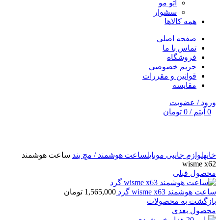
اتو مو
سشوار
همه کالاها
صفحه اصلی
تماس با ما
فروشگاه
حریم خصوصی
قوانین و مقررات
مقایسه
ورود / عضویت
0
آیتم
/
0
تومان
برای بزرگنمایی کلیک کنید
خانه
لوازم جانبی موبایل
ساعت هوشمند / مچ بند
ساعت هوشمند
wisme x62
محصول قبلی
ساعت هوشمند wisme x63 گرد
1,565,000
تومان
بازگشت به محصولات
محصول بعدی