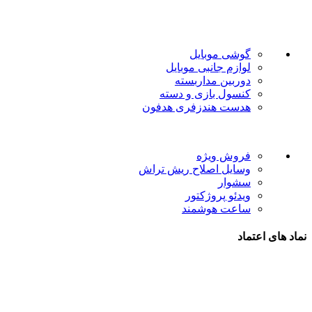
است.
دسته بندی ها
گوشی موبایل
لوازم جانبی موبایل
دوربین مداربسته
کنسول بازی و دسته
هدست هندزفری هدفون
لینک های مفید
فروش ویژه
وسایل اصلاح ریش تراش
سشوار
ویدئو پروژکتور
ساعت هوشمند
نماد های اعتماد
شیراز - آرامگاه سعدی - نبش کوچه 13- موبایل پدرام