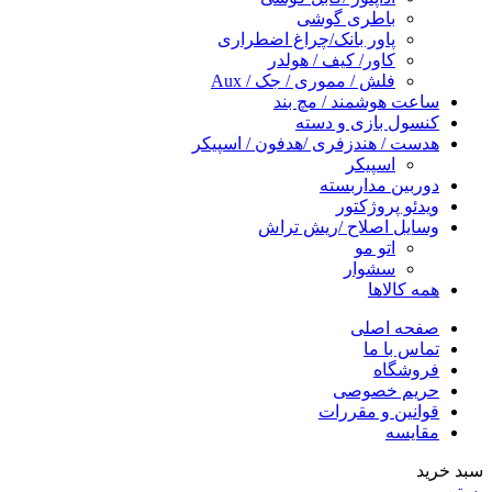
باطری گوشی
پاور بانک/چراغ اضطراری
کاور/ کیف / هولدر
فلش / مموری / جک / Aux
ساعت هوشمند / مچ بند
کنسول بازی و دسته
هدست / هندزفری /هدفون / اسپیکر
اسپیکر
دوربین مداربسته
ویدئو پروژکتور
وسایل اصلاح /ریش تراش
اتو مو
سشوار
همه کالاها
صفحه اصلی
تماس با ما
فروشگاه
حریم خصوصی
قوانین و مقررات
مقایسه
سبد خرید
بستن