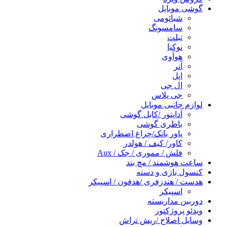
گوشی موبایل
شیائومی
سامسونگ
تبلت
نوکیا
هوآوی
آنر
اپل
ال جی
جی پلاس
لوازم جانبی موبایل
آداپتور /کابل گوشی
باطری گوشی
پاور بانک/چراغ اضطراری
کاور/ کیف / هولدر
فلش / مموری / جک / Aux
ساعت هوشمند / مچ بند
کنسول بازی و دسته
هدست / هندزفری /هدفون / اسپیکر
اسپیکر
دوربین مداربسته
ویدئو پروژکتور
وسایل اصلاح /ریش تراش