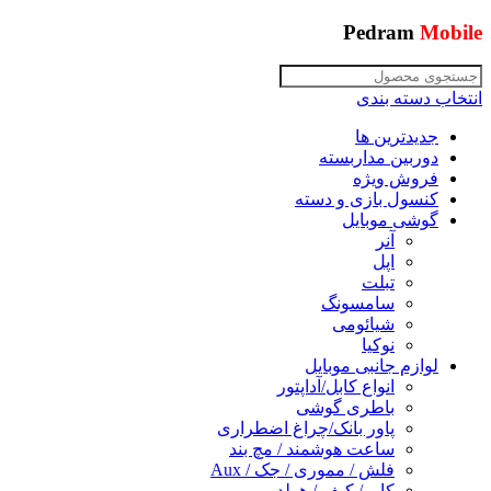
Pedram
Mobile
انتخاب دسته بندی
جدیدترین ها
دوربین مداربسته
فروش ویژه
کنسول بازی و دسته
گوشی موبایل
آنر
اپل
تبلت
سامسونگ
شیائومی
نوکیا
لوازم جانبی موبایل
انواع کابل/آداپتور
باطری گوشی
پاور بانک/چراغ اضطراری
ساعت هوشمند / مچ بند
فلش / مموری / جک / Aux
کاور/ کیف / هولدر