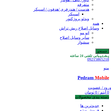
متفرقه
هدست / هندزفری /هدفون / اسپیکر
اسپیکر
ویدئو پروژکتور
همه
وسایل اصلاح ریش تراش
اتو مو
سایر وسایل اصلاح
سشوار
جستجو
پـشـتـیـبانی تلفنی 24 ساعته
09215865218
منو
Pedram
Mobile
رود / عضویت
0
آیتم
/
0
تومان
دسته بندی محصولات
جدیدترین ها
فروش ویژه