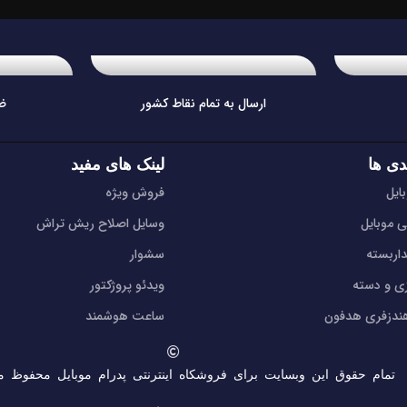
ارسال به تمام نقاط کشور
ض
دی ها
لینک های مفید
ایل
فروش ویژه
ی موبایل
وسایل اصلاح ریش تراش
اربسته
سشوار
زی و دسته
ویدئو پروژکتور
دزفری هدفون
ساعت هوشمند
تمام حقوق این وبسایت برای فروشکاه اینترنتی پدرام موبایل محفوظ م