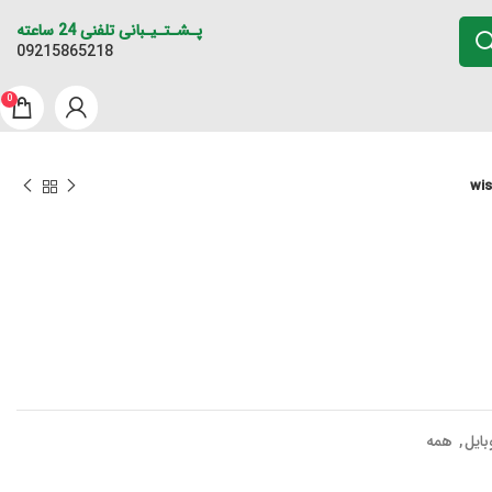
پـشـتـیـبانی تلفنی 24 ساعته
09215865218
0
بایل
,
همه