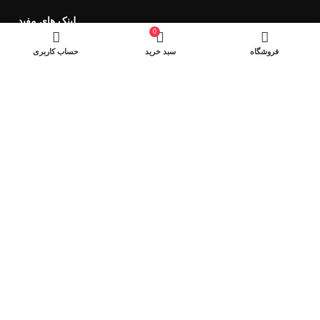
لینک های مفید
0
فروش ویژه
فروشگاه
سبد خرید
حساب کاربری
وسایل اصلاح ریش تراش
سشوار
ویدئو پروژکتور
ساعت هوشمند
نماد های اعتماد
شیراز - آرامگاه سعدی - نبش کوچه 13- موبایل پدرام
تمام حقوق این وبسایت برای فروشکاه اینترنتی پدرام موبایل محفوظ
می باشد.