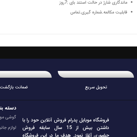
ماندگاری شارژ در حالت استند بای :7روز
قابلیت مکالمه.شماره گیری.تماس
تحویل سریع
ضمانت بازگشت
دسته بن
گوشی موب
فروشگاه موبایل پدرام فروش آنلاین حود را با
داشتن بیش از 15 سال سابقه فروش
لوازم جانب
حضوری آغاز نمود. هدف ما در این فروشگاه