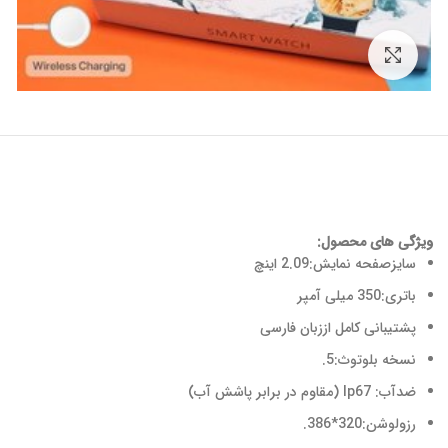
برای بزرگنمایی کلیک کنید
ویژگی های محصول:
سایزصفحه نمایش:2.09 اینچ
باتری:350 میلی آمپر
پشتیبانی کامل اززبان فارسی
نسخه بلوتوث:5.
ضدآب: Ip67 (مقاوم در برابر پاشش آب)
رزولوشن:320*386.