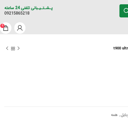
پـشـتـیـبانی تلفنی 24 ساعته
09215865218
0
بایل
,
همه