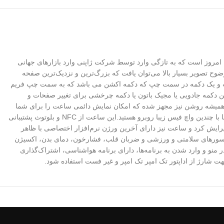
هترین و کاملترین نمونه ساعت‌های هوشمند تولید شده درکشور ژاپن از سری ultra 8 در سایز 49 میلی متر تا به امروز است که به تازگی وارد توسط شرکت ژاپنی وارد بازارهای جهانی
رگ‌ترین وجه تمایز این مدل را در صفحه نمایش 49 میلی متری بسیار با کیفیت و وضوح تصویر بسیار بالا می‌توان یافت که بزرگ‌ترین و نزدیک‌ترین صفحه
 است.پشتیبانی کامل از زبان فارسی (حتی در منو ساعت) فعال بودن هر 3 دکمه( 2 دکمه در سمت راست و یک دکمه در سمت چپ که دکمه اکشن می باشد که به سمت چپ فریم
دکمه جادویی یا مجیک باتون یا دکمه چرخشی برای تغییر صفحات و
ت همیشه روشن نیز مجهز شده که امکان نمایش دائمی ساعت را برای شما
فراهم می‌کند در عین حال کار بر میتواند با حرکت دست به سمت بالا صفحه ساعت را روشن کند . در بخش واچ فیس نیز بر روی صفحه ساعت این بار شما با چندین واچ فیس زیبا روبرو هستید.این ساعت از NFC و بلوتوث پشتیبانی
ویرایش کرد و ساعت نیز دارای آخرین ورژن نرم‌افزار اختصاصی با ظاهر
، سنسورهای سلامتی و ورزشی و ضربان قلب، فشارخون، دمای بدن، اکسیژن
منو و وارد شدن به برنامه‌ها، دارای برنامه هواشناسی، اشتراک‌گذاری