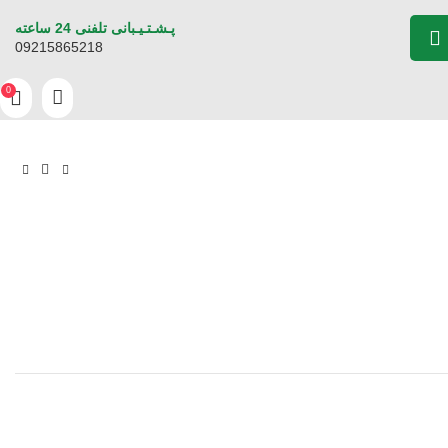
پـشـتـیـبانی تلفنی 24 ساعته
09215865218
0