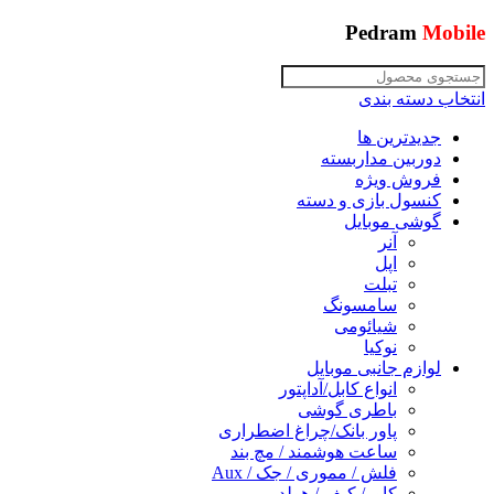
Pedram
Mobile
انتخاب دسته بندی
جدیدترین ها
دوربین مداربسته
فروش ویژه
کنسول بازی و دسته
گوشی موبایل
آنر
اپل
تبلت
سامسونگ
شیائومی
نوکیا
لوازم جانبی موبایل
انواع کابل/آداپتور
باطری گوشی
پاور بانک/چراغ اضطراری
ساعت هوشمند / مچ بند
فلش / مموری / جک / Aux
کاور/ کیف / هولدر