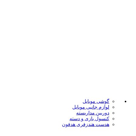
ضمانت اصل بودن
تضمین بهترین قیمت
فروشگاه موبایل پدرام فروش آنلاین حود را با داشتن بیش از 15 سال سابقه فروش حضوری آغاز نمود. هدف ما در این فروشگاه ارائه محصولات با بهترین قیمت و ارسال در سریع ترین زمان ممکن است.
دسته بندی ها
گوشی موبایل
لوازم جانبی موبایل
دوربین مداربسته
کنسول بازی و دسته
هدست هندزفری هدفون
لینک های مفید