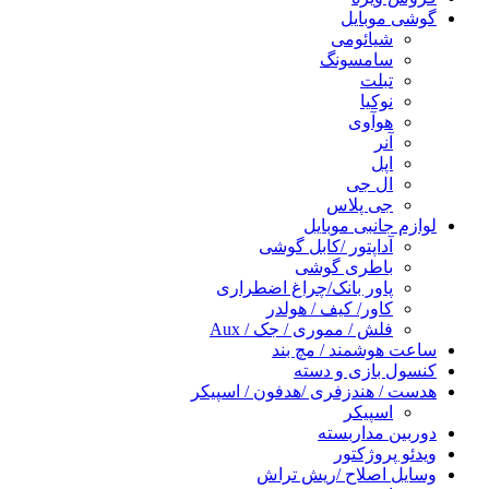
گوشی موبایل
شیائومی
سامسونگ
تبلت
نوکیا
هوآوی
آنر
اپل
ال جی
جی پلاس
لوازم جانبی موبایل
آداپتور /کابل گوشی
باطری گوشی
پاور بانک/چراغ اضطراری
کاور/ کیف / هولدر
فلش / مموری / جک / Aux
ساعت هوشمند / مچ بند
کنسول بازی و دسته
هدست / هندزفری /هدفون / اسپیکر
اسپیکر
دوربین مداربسته
ویدئو پروژکتور
وسایل اصلاح /ریش تراش