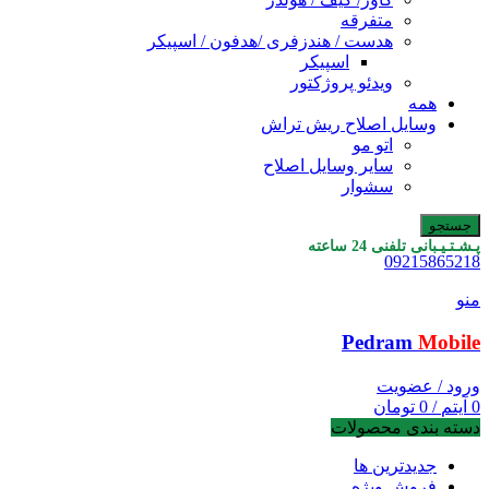
متفرقه
هدست / هندزفری /هدفون / اسپیکر
اسپیکر
ویدئو پروژکتور
همه
وسایل اصلاح ریش تراش
اتو مو
سایر وسایل اصلاح
سشوار
جستجو
پـشـتـیـبانی تلفنی 24 ساعته
09215865218
منو
Pedram
Mobile
ورود / عضویت
0
آیتم
/
0
تومان
دسته بندی محصولات
جدیدترین ها
فروش ویژه