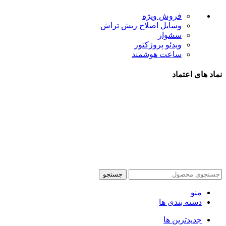
فروش ویژه
وسایل اصلاح ریش تراش
سشوار
ویدئو پروژکتور
ساعت هوشمند
نماد های اعتماد
شیراز - آرامگاه سعدی - نبش کوچه 13- موبایل پدرام
تمام
جستجو
منو
دسته بندی ها
جدیدترین ها