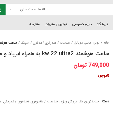
انتخاب دسته بندی
فروشگاه
حریم خصوصی
قوانین و مقررات
مقایسه
خانه
لوازم جانبی موبایل
هدست / هندزفری /هدفون / اسپیکر
ساعت هوشمند kw 22 ultra2 به همراه ایرپا
ساعت هوشمند kw 22 ultra2 به همراه ایرپاد و هفت بند
749,000
تومان
ناموجود
دسته:
جدیدترین ها
,
فروش ویژه
,
هدست / هندزفری /هدفون / اسپیکر
,
ه