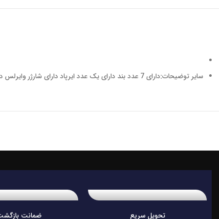
سایر توضیحات:دارای 7 عدد بند دارای یک عدد ایرپاد دارای شارژر وایرلس دارای استاندارد IP67 باتری 300 میلی آمپر دارای GPS قابلیت اتصال به تمامی گوشی‌ها دارای صفحه نمایش تمام صفحه
تحویل سریع
ضمانت بازگشت