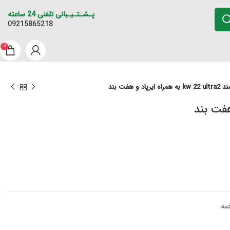
پـشـتـیـبانی تلفنی 24 ساعته
09215865218
0
د و هفت بند
مه