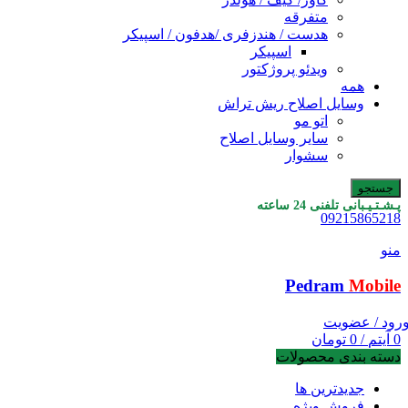
متفرقه
هدست / هندزفری /هدفون / اسپیکر
اسپیکر
ویدئو پروژکتور
همه
وسایل اصلاح ریش تراش
اتو مو
سایر وسایل اصلاح
سشوار
جستجو
پـشـتـیـبانی تلفنی 24 ساعته
09215865218
منو
Pedram
Mobile
رود / عضویت
0
آیتم
/
0
تومان
دسته بندی محصولات
جدیدترین ها
فروش ویژه