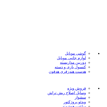
تضمین بهترین قیمت
فروشگاه موبایل پدرام فروش آنلاین حود را با داشتن بیش از 15
سال سابقه فروش حضوری آغاز نمود. هدف ما در این فروشگاه
ارائه محصولات با بهترین قیمت و ارسال در سریع ترین زمان ممکن
است.
دسته بندی ها
گوشی موبایل
لوازم جانبی موبایل
دوربین مداربسته
کنسول بازی و دسته
هدست هندزفری هدفون
لینک های مفید
فروش ویژه
وسایل اصلاح ریش تراش
سشوار
ویدئو پروژکتور
ساعت هوشمند