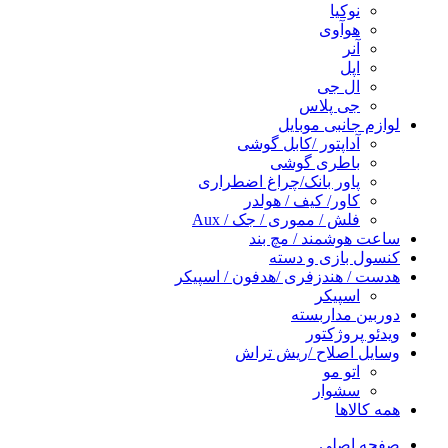
نوکیا
هوآوی
آنر
اپل
ال جی
جی پلاس
لوازم جانبی موبایل
آداپتور /کابل گوشی
باطری گوشی
پاور بانک/چراغ اضطراری
کاور/ کیف / هولدر
فلش / مموری / جک / Aux
ساعت هوشمند / مچ بند
کنسول بازی و دسته
هدست / هندزفری /هدفون / اسپیکر
اسپیکر
دوربین مداربسته
ویدئو پروژکتور
وسایل اصلاح /ریش تراش
اتو مو
سشوار
همه کالاها
صفحه اصلی