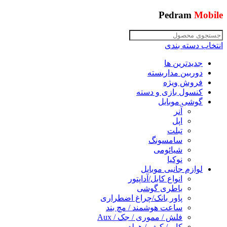
Pedram
Mobile
انتخاب دسته بندی
جدیدترین ها
دوربین مداربسته
فروش ویژه
کنسول بازی و دسته
گوشی موبایل
آنر
اپل
تبلت
سامسونگ
شیائومی
نوکیا
لوازم جانبی موبایل
انواع کابل/آداپتور
باطری گوشی
پاور بانک/چراغ اضطراری
ساعت هوشمند / مچ بند
فلش / مموری / جک / Aux
کاور/ کیف / هولدر