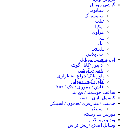
گوشی موبایل
شیائومی
سامسونگ
تبلت
نوکیا
هوآوی
آنر
اپل
ال جی
جی پلاس
لوازم جانبی موبایل
آداپتور /کابل گوشی
باطری گوشی
پاور بانک/چراغ اضطراری
کاور/ کیف / هولدر
فلش / مموری / جک / Aux
ساعت هوشمند / مچ بند
کنسول بازی و دسته
هدست / هندزفری /هدفون / اسپیکر
اسپیکر
دوربین مداربسته
ویدئو پروژکتور
وسایل اصلاح /ریش تراش