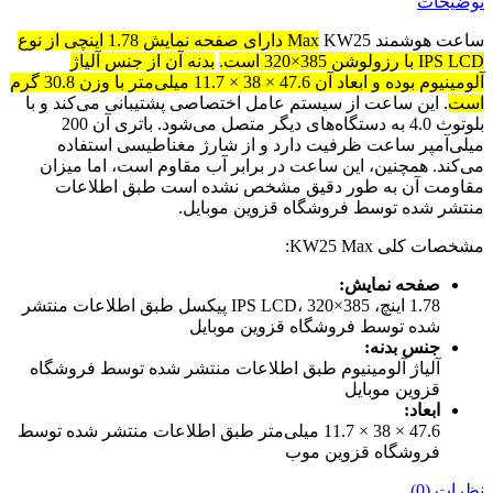
توضیحات
ساعت هوشمند KW25
Max دارای صفحه نمایش 1.78 اینچی از نوع
IPS LCD با رزولوشن 385×320 است.
بدنه آن از جنس آلیاژ
آلومینیوم بوده و ابعاد آن 47.6 × 38 × 11.7 میلی‌متر با وزن 30.8 گرم
است
.
این ساعت از سیستم عامل اختصاصی پشتیبانی می‌کند و با
بلوتوث 4.0 به دستگاه‌های دیگر متصل می‌شود.
باتری آن 200
میلی‌آمپر ساعت ظرفیت دارد و از شارژ مغناطیسی استفاده
می‌کند.
همچنین، این ساعت در برابر آب مقاوم است، اما میزان
مقاومت آن به طور دقیق مشخص نشده است طبق اطلاعات
منتشر شده توسط فروشگاه قزوین موبایل.
مشخصات کلی KW25 Max:
صفحه نمایش:
1.78 اینچ، IPS LCD، 320×385 پیکسل طبق اطلاعات منتشر
شده توسط فروشگاه قزوین موبایل
جنس بدنه:
آلیاژ آلومینیوم طبق اطلاعات منتشر شده توسط فروشگاه
قزوین موبایل
ابعاد:
47.6 × 38 × 11.7 میلی‌متر طبق اطلاعات منتشر شده توسط
فروشگاه قزوین موب
نظرات (0)