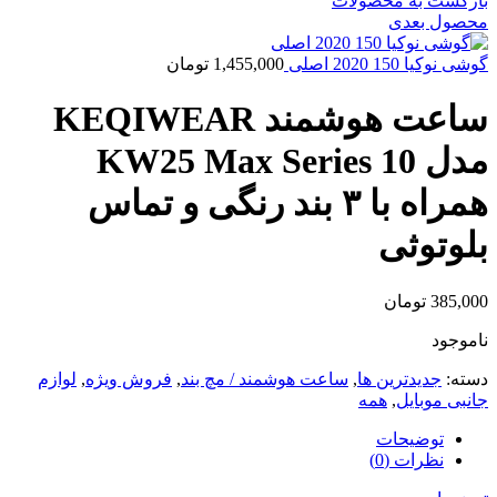
بازگشت به محصولات
محصول بعدی
گوشی نوکیا 150 2020 اصلی
1,455,000
تومان
ساعت هوشمند KEQIWEAR
مدل KW25 Max Series 10
همراه با ۳ بند رنگی و تماس
بلوتوثی
385,000
تومان
ناموجود
دسته:
جدیدترین ها
,
ساعت هوشمند / مچ بند
,
فروش ویژه
,
لوازم
جانبی موبایل
,
همه
توضیحات
نظرات (0)