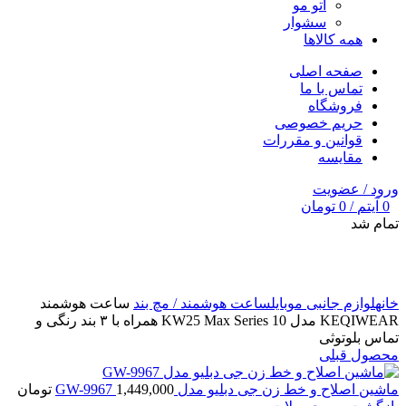
اتو مو
سشوار
همه کالاها
صفحه اصلی
تماس با ما
فروشگاه
حریم خصوصی
قوانین و مقررات
مقایسه
ورود / عضویت
0
آیتم
/
0
تومان
تمام شد
برای بزرگنمایی کلیک کنید
خانه
لوازم جانبی موبایل
ساعت هوشمند / مچ بند
ساعت هوشمند
KEQIWEAR مدل KW25 Max Series 10 همراه با ۳ بند رنگی و
تماس بلوتوثی
محصول قبلی
ماشین اصلاح و خط زن جی دبلیو مدل GW-9967
1,449,000
تومان