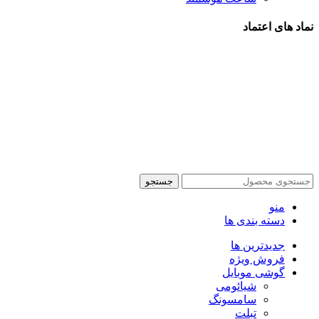
نماد های اعتماد
شیراز - آرامگاه سعدی - نبش کوچه 13- موبایل پدرام
تمام حقوق این وبسایت برای فروشکاه اینترنتی پدرام موبایل
محفوظ می باشد.
طراحی سایت فروشگاهی
با لیدوما
جستجو
منو
دسته بندی ها
جدیدترین ها
فروش ویژه
گوشی موبایل
شیائومی
سامسونگ
تبلت