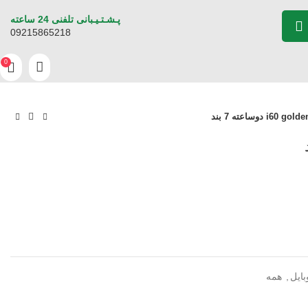
پـشـتـیـبانی تلفنی 24 ساعته
09215865218
0
بایل
,
همه