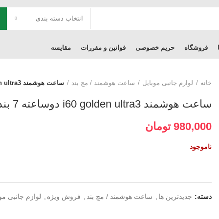
انتخاب دسته بندی
فروشگاه
حریم خصوصی
قوانین و مقررات
مقایسه
خانه
لوازم جانبی موبایل
ساعت هوشمند / مچ بند
ساعت هوشمند i60 golden ultra3 دوساعته 7 بند
ساعت هوشمند i60 golden ultra3 دوساعته 7 بند
980,000
تومان
ناموجود
دسته:
جدیدترین ها
,
ساعت هوشمند / مچ بند
,
فروش ویژه
,
لوازم جانبی مو