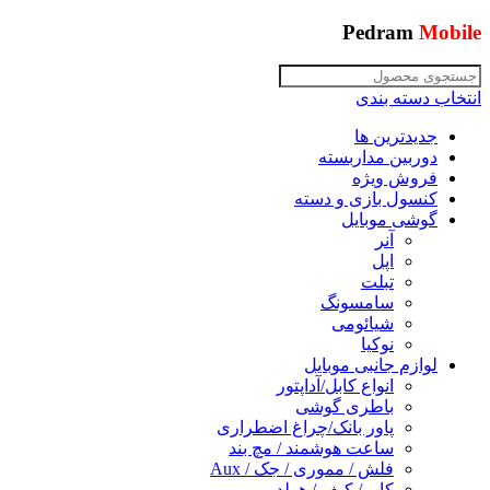
Pedram
Mobile
انتخاب دسته بندی
جدیدترین ها
دوربین مداربسته
فروش ویژه
کنسول بازی و دسته
گوشی موبایل
آنر
اپل
تبلت
سامسونگ
شیائومی
نوکیا
لوازم جانبی موبایل
انواع کابل/آداپتور
باطری گوشی
پاور بانک/چراغ اضطراری
ساعت هوشمند / مچ بند
فلش / مموری / جک / Aux
کاور/ کیف / هولدر