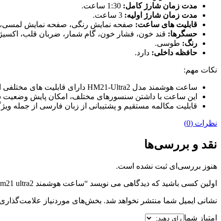
مدت زمان شارژ کامل:
1:30 ساعت.
مدت زمان شارژ اولیه:
3 ساعت.
قابلیت های ساعت:
صفحه نمایش رنگی، صفحه نمایش لمسی، کنترل موسیقی (Music Player)، قابلیت مکالمه مستقیم، پشتیبانی از زبان فارسی در 
حسگرها:
قند خون، فشار خون، گام شمار، ضربان قلب، اکسی
رنگ:
طوسی.
حافظه داخلی:
دارد.
نکات مهم:
ساعت هوشمند مدل HM21-Ultra2 دارای قابلیت های مختلفی است که آن را به یک گزینه مناسب برای استفاده روزمره تبدیل می کند.
این ساعت با داشتن سنسورهای مختلف، امکان پایش وضعیت سلا
قابلیت مکالمه مستقیم و پشتیبانی از زبان فارسی از جمله وی
نظرات (0)
نقد و بررسی‌ها
هنوز بررسی‌ای ثبت نشده است.
اولین کسی باشید که دیدگاهی می نویسد “ساعت هوشمند hm21 ultra2 به همراه سه بند”
نشانی ایمیل شما منتشر نخواهد شد.
بخش‌های موردنیاز علامت‌گذاری 
امتیاز شما