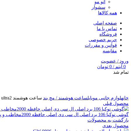
اتو مو
سشوار
همه کالاها
صفحه اصلی
تماس با ما
فروشگاه
حریم خصوصی
قوانین و مقررات
مقایسه
ورود / عضویت
0
آیتم
/
0
تومان
تمام شد
برای بزرگنمایی کلیک کنید
خانه
لوازم جانبی موبایل
ساعت هوشمند / مچ بند
ساعت هوشمند hm21 ultra2 به همراه سه بند
محصول قبلی
گوشی نوکیا 106 برد اصلی ال سی دی اصلی حافظه 2000مخاطب و پیامک
بازگشت به محصولات
محصول بعدی