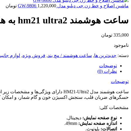
ماشین اصلاح و خط زن جی دبلیو مدل GW-9806
1,220,000
تومان
ساعت هوشمند hm21 ultra2 به همراه سه بند
335,000
تومان
ناموجود
دسته:
جدیدترین ها
,
ساعت هوشمند / مچ بند
,
فروش ویژه
,
لوازم جانبی
توضیحات
نظرات (0)
توضیحات
ساعت هوشمند مدل HM21-Ultra2 دارای وی
حسگرهای ضربان قلب، سنجش اکسیژن خون و گام شمار، و امکان ک
مشخصات کلی:
نوع صفحه نمایش:
دیجیتال.
اندازه صفحه نمایش:
49mm.
اتصالات:
بلوتوث.