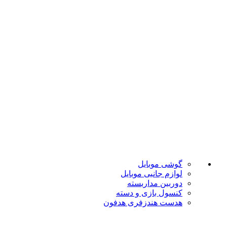
ضمانت اصل بودن
تضمین بهترین قیمت
فروشگاه موبایل پدرام فروش آنلاین حود را با داشتن بیش از 15 سال سابقه فروش حضوری آغاز نمود. هدف ما در این فروشگاه ارائه محصولات با بهترین قیمت و ارسال در سریع ترین زمان ممکن است.
دسته بندی ها
گوشی موبایل
لوازم جانبی موبایل
دوربین مداربسته
کنسول بازی و دسته
هدست هندزفری هدفون
لینک های مفید