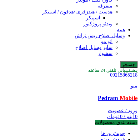
متفرقه
هدست / هندزفری /هدفون / اسپیکر
اسپیکر
ویدئو پروژکتور
همه
وسایل اصلاح ریش تراش
اتو مو
سایر وسایل اصلاح
سشوار
جستجو
پـشـتـیـبانی تلفنی 24 ساعته
09215865218
منو
Pedram
Mobile
ورود / عضویت
0
آیتم
/
0
تومان
دسته بندی محصولات
جدیدترین ها
فروش ویژه