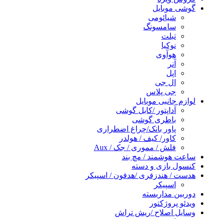
گوشی موبایل
شیائومی
سامسونگ
تبلت
نوکیا
هوآوی
آنر
اپل
ال جی
جی پلاس
لوازم جانبی موبایل
آداپتور /کابل گوشی
باطری گوشی
پاور بانک/چراغ اضطراری
کاور/ کیف / هولدر
فلش / مموری / جک / Aux
ساعت هوشمند / مچ بند
کنسول بازی و دسته
هدست / هندزفری /هدفون / اسپیکر
اسپیکر
دوربین مداربسته
ویدئو پروژکتور
وسایل اصلاح /ریش تراش