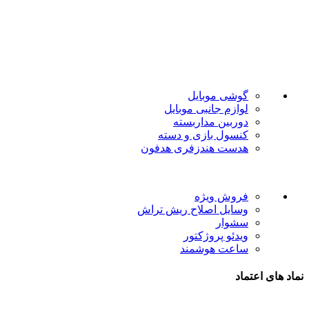
فروشگاه موبایل پدرام فروش آنلاین حود را با داشتن بیش از 15
سال سابقه فروش حضوری آغاز نمود. هدف ما در این فروشگاه
ارائه محصولات با بهترین قیمت و ارسال در سریع ترین زمان ممکن
است.
دسته بندی ها
گوشی موبایل
لوازم جانبی موبایل
دوربین مداربسته
کنسول بازی و دسته
هدست هندزفری هدفون
لینک های مفید
فروش ویژه
وسایل اصلاح ریش تراش
سشوار
ویدئو پروژکتور
ساعت هوشمند
نماد های اعتماد
شیراز - آرامگاه سعدی - نبش کوچه 13- موبایل پدرام