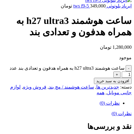
ایرپاد بلوتوثی tws f9-5
349,000
تومان
ساعت هوشمند h27 ultra3 به
همراه هدفون و تعدادی بند
1,280,000
تومان
موجود
ساعت هوشمند h27 ultra3 به همراه هدفون و تعدادی بند عدد
افزودن به سبد خرید
دسته:
جدیدترین ها
,
ساعت هوشمند / مچ بند
,
فروش ویژه
,
لوازم
جانبی موبایل
,
همه
نظرات (0)
نظرات (0)
نقد و بررسی‌ها