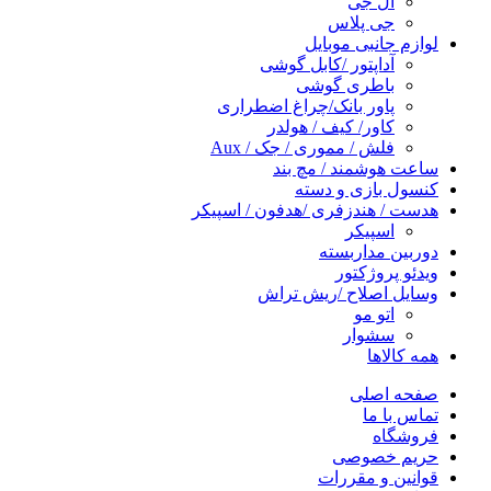
ال جی
جی پلاس
لوازم جانبی موبایل
آداپتور /کابل گوشی
باطری گوشی
پاور بانک/چراغ اضطراری
کاور/ کیف / هولدر
فلش / مموری / جک / Aux
ساعت هوشمند / مچ بند
کنسول بازی و دسته
هدست / هندزفری /هدفون / اسپیکر
اسپیکر
دوربین مداربسته
ویدئو پروژکتور
وسایل اصلاح /ریش تراش
اتو مو
سشوار
همه کالاها
صفحه اصلی
تماس با ما
فروشگاه
حریم خصوصی
قوانین و مقررات