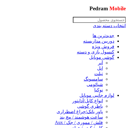
Pedram
Mobile
انتخاب دسته بندی
جدیدترین ها
دوربین مداربسته
فروش ویژه
کنسول بازی و دسته
گوشی موبایل
آنر
اپل
تبلت
سامسونگ
شیائومی
نوکیا
لوازم جانبی موبایل
انواع کابل/آداپتور
باطری گوشی
پاور بانک/چراغ اضطراری
ساعت هوشمند / مچ بند
فلش / مموری / جک / Aux
کاور/ کیف / هولدر