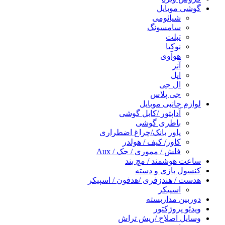
گوشی موبایل
شیائومی
سامسونگ
تبلت
نوکیا
هوآوی
آنر
اپل
ال جی
جی پلاس
لوازم جانبی موبایل
آداپتور /کابل گوشی
باطری گوشی
پاور بانک/چراغ اضطراری
کاور/ کیف / هولدر
فلش / مموری / جک / Aux
ساعت هوشمند / مچ بند
کنسول بازی و دسته
هدست / هندزفری /هدفون / اسپیکر
اسپیکر
دوربین مداربسته
ویدئو پروژکتور
وسایل اصلاح /ریش تراش