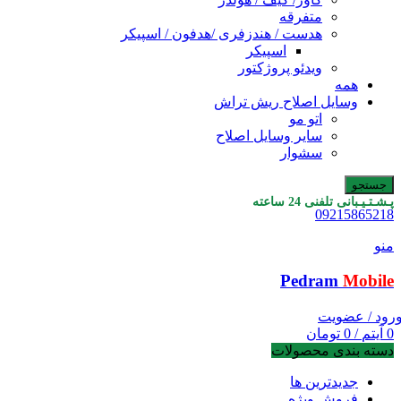
متفرقه
هدست / هندزفری /هدفون / اسپیکر
اسپیکر
ویدئو پروژکتور
همه
وسایل اصلاح ریش تراش
اتو مو
سایر وسایل اصلاح
سشوار
جستجو
پـشـتـیـبانی تلفنی 24 ساعته
09215865218
منو
Pedram
Mobile
رود / عضویت
0
آیتم
/
0
تومان
دسته بندی محصولات
جدیدترین ها
فروش ویژه