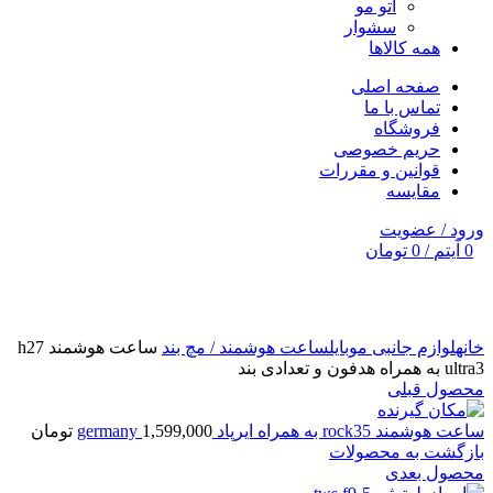
اتو مو
سشوار
همه کالاها
صفحه اصلی
تماس با ما
فروشگاه
حریم خصوصی
قوانین و مقررات
مقایسه
ورود / عضویت
0
آیتم
/
0
تومان
برای بزرگنمایی کلیک کنید
خانه
لوازم جانبی موبایل
ساعت هوشمند / مچ بند
ساعت هوشمند h27
ultra3 به همراه هدفون و تعدادی بند
محصول قبلی
ساعت هوشمند rock35 به همراه ایرپاد germany
1,599,000
تومان
بازگشت به محصولات
محصول بعدی