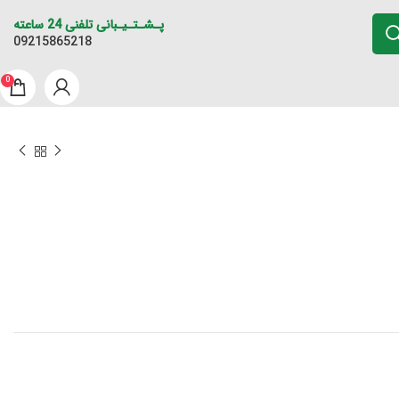
پـشـتـیـبانی تلفنی 24 ساعته
09215865218
0