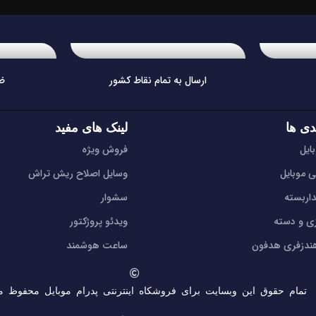
ارسال به تمام نقاط کشور
ض
دی ها
لینک های مفید
ایل
فروش ویژه
ی موبایل
وسایل اصلاح ریش تراش
اربسته
سشوار
زی و دسته
ویدئو پروژکتور
دزفری هدفون
ساعت هوشمند
تمام حقوق این وبسایت برای فروشکاه اینترنتی پدرام موبایل محفوظ م