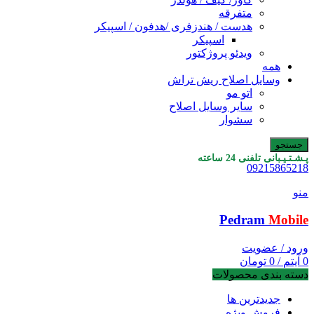
متفرقه
هدست / هندزفری /هدفون / اسپیکر
اسپیکر
ویدئو پروژکتور
همه
وسایل اصلاح ریش تراش
اتو مو
سایر وسایل اصلاح
سشوار
جستجو
پـشـتـیـبانی تلفنی 24 ساعته
09215865218
منو
Pedram
Mobile
ورود / عضویت
0
آیتم
/
0
تومان
دسته بندی محصولات
جدیدترین ها
فروش ویژه