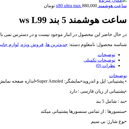
ساعت هوشمند x80 ultra max
880,000
تومان
ساعت هوشمند 5 بند ws L99
در حال حاضر این محصول در انبار موجود نیست و در دسترس نمی با
شناسه محصول:
نامعلوم
دسته:
جدیدترین ها
,
فروش ویژه
,
لوازم جانب
توضیحات
توضیحات تکمیلی
نظرات (0)
توضیحات
• پشتیبانی: اپل و اندروید•نمایشگر: Super Amoled•اندازه صفحه نمایش: 49MM•نسخه بلوتوث: 5.0• بدنه: فولاد ضد زنگ و شیشه• App Connect: FereFit
•پشتیبانی از زبان فارسی : دارد
•بند : شامل 5 بند
•سنسورها : از تمامی سنسورها پشتیبانی میکند
•نوع شارژ: بی سیم