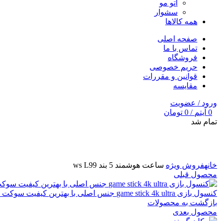
اتو مو
سشوار
همه کالاها
صفحه اصلی
تماس با ما
فروشگاه
حریم خصوصی
قوانین و مقررات
مقایسه
ورود / عضویت
0
آیتم
/
0
تومان
تمام شد
برای بزرگنمایی کلیک کنید
خانه
فروش ویژه
ساعت هوشمند 5 بند ws L99
محصول قبلی
کنسول بازی game stick 4k ultra جنس اصلی با بهترین کیفیت سوکت تایپ سی به همراه 20 هزار بازی حافظه 64 گیگابایت
بازگشت به محصولات
محصول بعدی