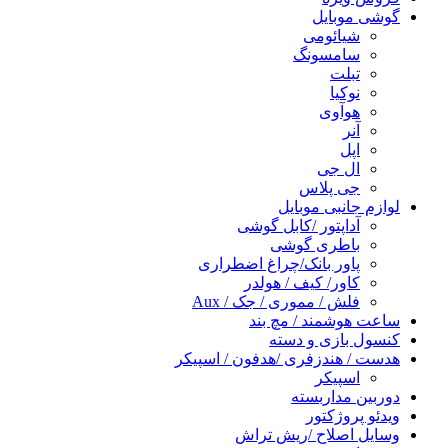
گوشی موبایل
شیائومی
سامسونگ
تبلت
نوکیا
هوآوی
آنر
اپل
ال جی
جی پلاس
لوازم جانبی موبایل
آداپتور /کابل گوشی
باطری گوشی
پاور بانک/چراغ اضطراری
کاور/ کیف / هولدر
فلش / مموری / جک / Aux
ساعت هوشمند / مچ بند
کنسول بازی و دسته
هدست / هندزفری /هدفون / اسپیکر
اسپیکر
دوربین مداربسته
ویدئو پروژکتور
وسایل اصلاح /ریش تراش