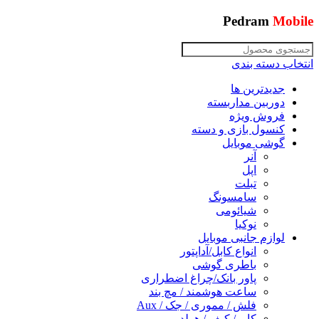
Pedram
Mobile
انتخاب دسته بندی
جدیدترین ها
دوربین مداربسته
فروش ویژه
کنسول بازی و دسته
گوشی موبایل
آنر
اپل
تبلت
سامسونگ
شیائومی
نوکیا
لوازم جانبی موبایل
انواع کابل/آداپتور
باطری گوشی
پاور بانک/چراغ اضطراری
ساعت هوشمند / مچ بند
فلش / مموری / جک / Aux
کاور/ کیف / هولدر