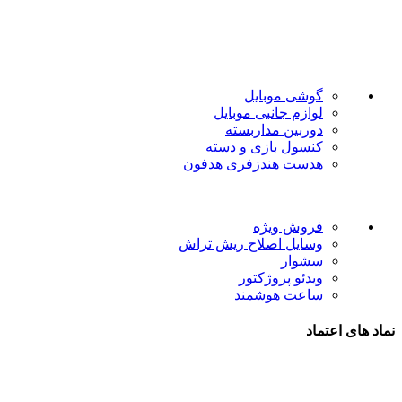
فروشگاه موبایل پدرام فروش آنلاین حود را با داشتن بیش از 15 سال سابقه فروش حضوری آغاز نمود. هدف ما در این فروشگاه ارائه محصولات با بهترین قیمت و ارسال در سریع ترین زمان ممکن است.
دسته بندی ها
گوشی موبایل
لوازم جانبی موبایل
دوربین مداربسته
کنسول بازی و دسته
هدست هندزفری هدفون
لینک های مفید
فروش ویژه
وسایل اصلاح ریش تراش
سشوار
ویدئو پروژکتور
ساعت هوشمند
نماد های اعتماد
شیراز - آرامگاه سعدی - نبش کوچه 13- موبایل پدرام