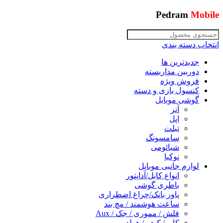
Pedram
Mobile
انتخاب دسته بندی
جدیدترین ها
دوربین مداربسته
فروش ویژه
کنسول بازی و دسته
گوشی موبایل
آنر
اپل
تبلت
سامسونگ
شیائومی
نوکیا
لوازم جانبی موبایل
انواع کابل/آداپتور
باطری گوشی
پاور بانک/چراغ اضطراری
ساعت هوشمند / مچ بند
فلش / مموری / جک / Aux
کاور/ کیف / هولدر