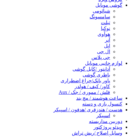
گوشی موبایل
شیائومی
سامسونگ
تبلت
نوکیا
هوآوی
آنر
اپل
ال جی
جی پلاس
لوازم جانبی موبایل
آداپتور /کابل گوشی
باطری گوشی
پاور بانک/چراغ اضطراری
کاور/ کیف / هولدر
فلش / مموری / جک / Aux
ساعت هوشمند / مچ بند
کنسول بازی و دسته
هدست / هندزفری /هدفون / اسپیکر
اسپیکر
دوربین مداربسته
ویدئو پروژکتور
وسایل اصلاح /ریش تراش