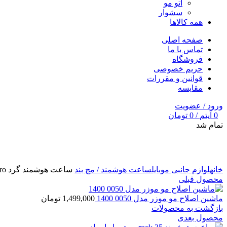
اتو مو
سشوار
همه کالاها
صفحه اصلی
تماس با ما
فروشگاه
حریم خصوصی
قوانین و مقررات
مقایسه
ورود / عضویت
0
آیتم
/
0
تومان
تمام شد
برای بزرگنمایی کلیک کنید
خانه
لوازم جانبی موبایل
ساعت هوشمند / مچ بند
ساعت هوشمند گرد g3 pro
محصول قبلی
ماشین اصلاح مو موزر مدل 0050 1400
1,499,000
تومان
بازگشت به محصولات
محصول بعدی