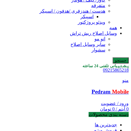
متفرقه
هدست / هندزفری /هدفون / اسپیکر
اسپیکر
ویدئو پروژکتور
همه
وسایل اصلاح ریش تراش
اتو مو
سایر وسایل اصلاح
سشوار
جستجو
پـشـتـیـبانی تلفنی 24 ساعته
09215865218
منو
Pedram
Mobile
ورود / عضویت
0
آیتم
/
0
تومان
دسته بندی محصولات
جدیدترین ها
فروش ویژه