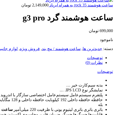
ساعت هوشمند rock 35 به همراه ایرپاد
2,149,000
تومان
ساعت هوشمند گرد g3 pro
699,000
تومان
ناموجود
دسته:
جدیدترین ها
,
ساعت هوشمند / مچ بند
,
فروش ویژه
,
لوازم جانبی
توضیحات
نظرات (0)
توضیحات
بدنه
سیم‌کارت
خیر
…
نمایشگر
نوع
IPS LCD. …
پلتفرم
سیستم‌عامل
سیستم‌عامل اختصاصی سازگار با اندروید و OS
حافظه
حافظه داخلی
192 کیلوبایت حافظه داخلی و 128 مگابایت رم
بله
باتری
باتری
باتری لیتیوم یونی با ظرفیت 220 میلی‌آمپر
ساعت
قابلیت‌ها
حسگرها
حسگر ضربان قلب، محاسبه‌ی اکسیژن خون