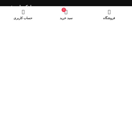
لینک های مفید
0
فروش ویژه
فروشگاه
سبد خرید
حساب کاربری
وسایل اصلاح ریش تراش
سشوار
ویدئو پروژکتور
ساعت هوشمند
نماد های اعتماد
شیراز - آرامگاه سعدی - نبش کوچه 13- موبایل پدرام
تمام حقوق این وبسایت برای فروشکاه اینترنتی پدرام موبایل محفوظ
می باشد.
طراحی سایت فروشگاهی
با لیدوما