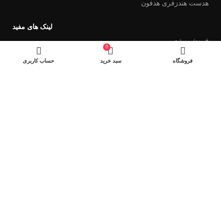
هدست هندزفری هدفون
لینک های مفید
فروش ویژه
0
وسایل اصلاح ریش تراش
فروشگاه
سبد خرید
حساب کاربری
سشوار
ویدئو پروژکتور
ساعت هوشمند
نماد های اعتماد
شیراز - آرامگاه سعدی - نبش کوچه 13- موبایل پدرام
تمام حقوق این وبسایت برای فروشکاه اینترنتی پدرام موبایل محفوظ
می باشد.