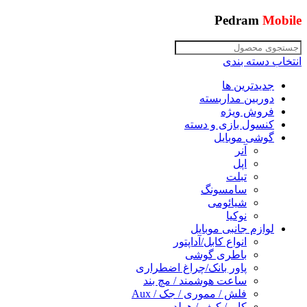
Pedram
Mobile
انتخاب دسته بندی
جدیدترین ها
دوربین مداربسته
فروش ویژه
کنسول بازی و دسته
گوشی موبایل
آنر
اپل
تبلت
سامسونگ
شیائومی
نوکیا
لوازم جانبی موبایل
انواع کابل/آداپتور
باطری گوشی
پاور بانک/چراغ اضطراری
ساعت هوشمند / مچ بند
فلش / مموری / جک / Aux
کاور/ کیف / هولدر