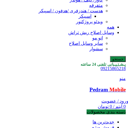
متفرقه
هدست / هندزفری /هدفون / اسپیکر
اسپیکر
ویدئو پروژکتور
همه
وسایل اصلاح ریش تراش
اتو مو
سایر وسایل اصلاح
سشوار
جستجو
پـشـتـیـبانی تلفنی 24 ساعته
09215865218
منو
Pedram
Mobile
رود / عضویت
0
آیتم
/
0
تومان
دسته بندی محصولات
جدیدترین ها
فروش ویژه