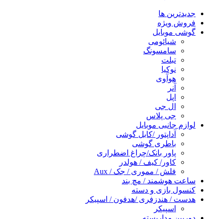
جدیدترین ها
فروش ویژه
گوشی موبایل
شیائومی
سامسونگ
تبلت
نوکیا
هوآوی
آنر
اپل
ال جی
جی پلاس
لوازم جانبی موبایل
آداپتور /کابل گوشی
باطری گوشی
پاور بانک/چراغ اضطراری
کاور/ کیف / هولدر
فلش / مموری / جک / Aux
ساعت هوشمند / مچ بند
کنسول بازی و دسته
هدست / هندزفری /هدفون / اسپیکر
اسپیکر
دوربین مداربسته