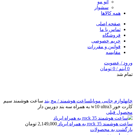
اتو مو
سشوار
همه کالاها
صفحه اصلی
تماس با ما
فروشگاه
حریم خصوصی
قوانین و مقررات
مقایسه
ورود / عضویت
0
آیتم
/
0
تومان
تمام شد
برای بزرگنمایی کلیک کنید
خانه
لوازم جانبی موبایل
ساعت هوشمند / مچ بند
ساعت هوشمند سیم
کارت خور w10 ultra3 به همراه سه بند دوربین دار
محصول قبلی
ساعت هوشمند rock 35 به همراه ایرپاد
2,149,000
تومان
بازگشت به محصولات