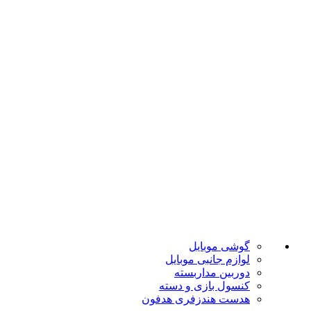
ارسال به تمام نقاط کشور
ضمانت اصل بودن
تضمین بهترین قیمت
فروشگاه موبایل پدرام فروش آنلاین حود را با داشتن بیش از 15
سال سابقه فروش حضوری آغاز نمود. هدف ما در این فروشگاه
ارائه محصولات با بهترین قیمت و ارسال در سریع ترین زمان ممکن
است.
دسته بندی ها
گوشی موبایل
لوازم جانبی موبایل
دوربین مداربسته
کنسول بازی و دسته
هدست هندزفری هدفون