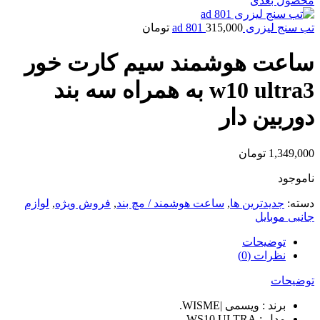
محصول بعدی
تب سنج لیزری ad 801
315,000
تومان
ساعت هوشمند سیم کارت خور
w10 ultra3 به همراه سه بند
دوربین دار
1,349,000
تومان
ناموجود
دسته:
جدیدترین ها
,
ساعت هوشمند / مچ بند
,
فروش ویژه
,
لوازم
جانبی موبایل
توضیحات
نظرات (0)
توضیحات
برند : ویسمی |WISME.
مدل : WS10 ULTRA.