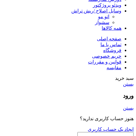
ویدئو پروژکتور
وسایل اصلاح /ریش تراش
اتو مو
سشوار
همه کالاها
صفحه اصلی
تماس با ما
فروشگاه
حریم خصوصی
قوانین و مقررات
مقایسه
سبد خرید
بستن
ورود
بستن
هنوز حساب کاربری ندارید؟
ایجاد یک حساب کاربری