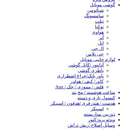
گوشی موبایل
شیائومی
سامسونگ
تبلت
نوکیا
هوآوی
آنر
اپل
ال جی
جی پلاس
لوازم جانبی موبایل
آداپتور /کابل گوشی
باطری گوشی
پاور بانک/چراغ اضطراری
کاور/ کیف / هولدر
فلش / مموری / جک / Aux
ساعت هوشمند / مچ بند
کنسول بازی و دسته
هدست / هندزفری /هدفون / اسپیکر
اسپیکر
دوربین مداربسته
ویدئو پروژکتور
وسایل اصلاح /ریش تراش