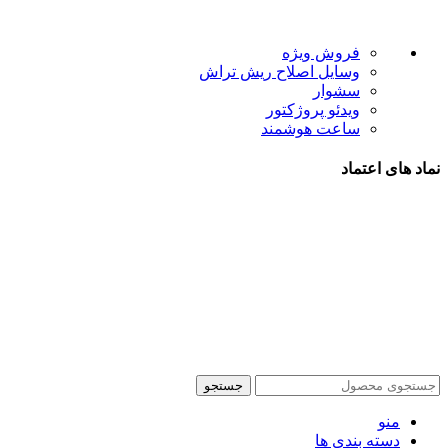
لینک های مفید
فروش ویژه
وسایل اصلاح ریش تراش
سشوار
ویدئو پروژکتور
ساعت هوشمند
نماد های اعتماد
شیراز - آرامگاه سعدی - نبش کوچه 13- موبایل پدرام
تمام حقوق این وبسایت برای فروشکاه اینترنتی پدرام موبایل
محفوظ می باشد.
طراحی سایت فروشگاهی
با لیدوما
جستجو
منو
دسته بندی ها