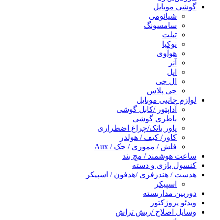
گوشی موبایل
شیائومی
سامسونگ
تبلت
نوکیا
هوآوی
آنر
اپل
ال جی
جی پلاس
لوازم جانبی موبایل
آداپتور /کابل گوشی
باطری گوشی
پاور بانک/چراغ اضطراری
کاور/ کیف / هولدر
فلش / مموری / جک / Aux
ساعت هوشمند / مچ بند
کنسول بازی و دسته
هدست / هندزفری /هدفون / اسپیکر
اسپیکر
دوربین مداربسته
ویدئو پروژکتور
وسایل اصلاح /ریش تراش