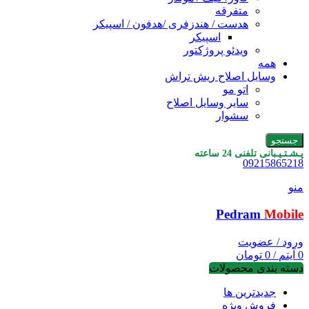
متفرقه
هدست / هندزفری /هدفون / اسپیکر
اسپیکر
ویدئو پروژکتور
همه
وسایل اصلاح ریش تراش
اتو مو
سایر وسایل اصلاح
سشوار
جستجو
پـشـتـیـبانی تلفنی 24 ساعته
09215865218
منو
Pedram
Mobile
ورود / عضویت
0
آیتم
/
0
تومان
دسته بندی محصولات
جدیدترین ها
فروش ویژه