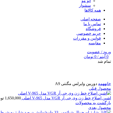
اتو مو
سشوار
همه کالاها
صفحه اصلی
تماس با ما
فروشگاه
حریم خصوصی
قوانین و مقررات
مقایسه
ورود / عضویت
0
آیتم
/
0
تومان
تمام شد
برای بزرگنمایی کلیک کنید
خانه
همه
دوربین وایرلس مگنتی A9
محصول قبلی
اشین اصلاح خط زن وی جی آر VGR مدل V-965 اصلی
1,650,000
تو
بازگشت به محصولات
محصول بعدی