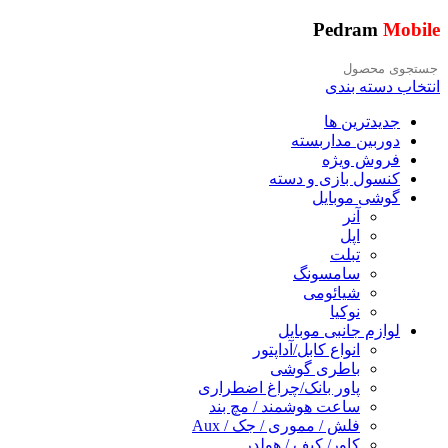
Pedram
Mobile
انتخاب دسته بندی
جدیدترین ها
دوربین مداربسته
فروش ویژه
کنسول بازی و دسته
گوشی موبایل
آنر
اپل
تبلت
سامسونگ
شیائومی
نوکیا
لوازم جانبی موبایل
انواع کابل/آداپتور
باطری گوشی
پاور بانک/چراغ اضطراری
ساعت هوشمند / مچ بند
فلش / مموری / جک / Aux
کاور/ کیف / هولدر