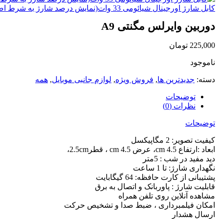
کابل شارژ اورجینال شیائومی 33 وات(نمایش درصد شارژ به شرط اصلی) Xiaomi 33W Original USB Cable
دوربین وایرلس مگنتی A9
225,000
تومان
ناموجود
دسته:
جدیدترین ها
,
فروش ویژه
,
لوازم جانبی موبایل
,
همه
توضیحات
نظرات (0)
توضیحات
کیفیت تصویر: 2 مگاپیکسل
ابعاد :ارتفاع 4.5 cm، عرض 4.5 cm ، قطر2.5cm،
دید مفید در شب : 5متر
نگهداری شارژ: تا 1 ساعت
پشتیبانی از کارت حافظه: 64 گیگابایت
قابلیت شارژ : پاوربانک و اتصال به برق
مشاهده آنلاین روی تلفن همراه
امکان فیلمبرداری ، ضبط صدا و تشخیص حرکت
ارسال هشدار