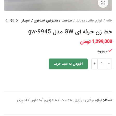
برای بزرگنمایی کلیک کنید
خانه
لوازم جانبی موبایل
هدست / هندزفری /هدفون / اسپیکر
خط زن حرفه ای GW مدل gw-9945
1,299,000
تومان
موجود
افزودن به سبد خرید
دسته:
لوازم جانبی موبایل
,
هدست / هندزفری /هدفون / اسپیکر