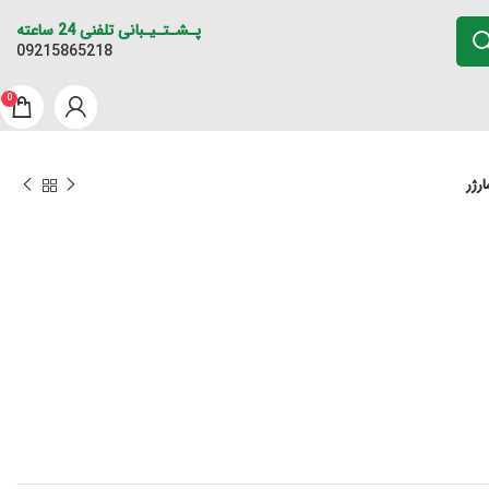
پـشـتـیـبانی تلفنی 24 ساعته
09215865218
0