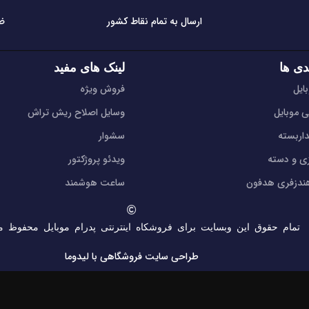
ارسال به تمام نقاط کشور
ض
دی ها
لینک های مفید
ایل
فروش ویژه
ی موبایل
وسایل اصلاح ریش تراش
اربسته
سشوار
زی و دسته
ویدئو پروژکتور
دزفری هدفون
ساعت هوشمند
تمام حقوق این وبسایت برای فروشکاه اینترنتی پدرام موبایل محفوظ م
طراحی سایت فروشگاهی
با لیدوما