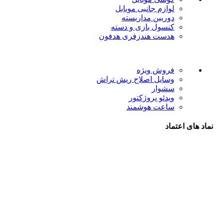
لوازم جانبی موبایل
دوربین مداربسته
کنسول بازی و دسته
هدست هندزفری هدفون
لینک های مفید
فروش ویژه
وسایل اصلاح ریش تراش
سشوار
ویدئو پروژکتور
ساعت هوشمند
نماد های اعتماد
شیراز - آرامگاه سعدی - نبش کوچه 13- موبایل پدرام
تمام