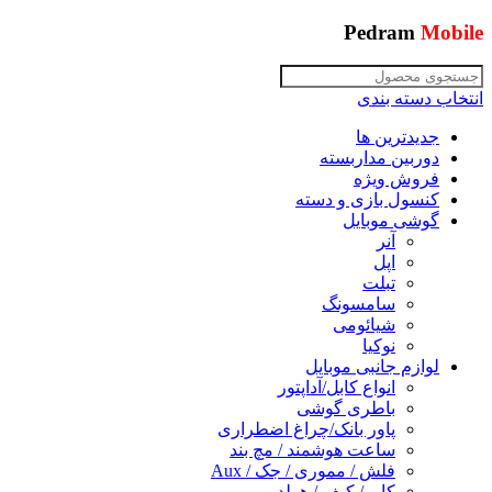
Pedram
Mobile
انتخاب دسته بندی
جدیدترین ها
دوربین مداربسته
فروش ویژه
کنسول بازی و دسته
گوشی موبایل
آنر
اپل
تبلت
سامسونگ
شیائومی
نوکیا
لوازم جانبی موبایل
انواع کابل/آداپتور
باطری گوشی
پاور بانک/چراغ اضطراری
ساعت هوشمند / مچ بند
فلش / مموری / جک / Aux
کاور/ کیف / هولدر