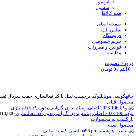
اتو مو
سشوار
همه کالاها
صفحه اصلی
تماس با ما
فروشگاه
حریم خصوصی
قوانین و مقررات
مقایسه
ورود / عضویت
0
آیتم
/
0
تومان
برای بزرگنمایی کلیک کنید
خانه
گوشی موبایل
نوکیا
برچسب لیبل با کد فعالسازی جفت سریال تض
محصول قبلی
نوکیا 106 2023 اصلی ویتنام بدون گارانتی بدون کد فعالسازی
310,000
بازگشت به محصولات
محصول بعدی