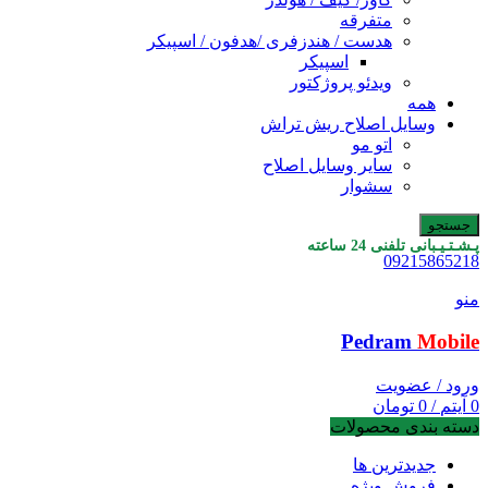
متفرقه
هدست / هندزفری /هدفون / اسپیکر
اسپیکر
ویدئو پروژکتور
همه
وسایل اصلاح ریش تراش
اتو مو
سایر وسایل اصلاح
سشوار
جستجو
پـشـتـیـبانی تلفنی 24 ساعته
09215865218
منو
Pedram
Mobile
ورود / عضویت
0
آیتم
/
0
تومان
دسته بندی محصولات
جدیدترین ها
فروش ویژه