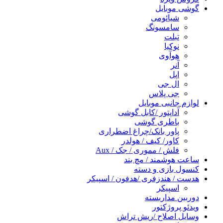
گوشی موبایل
شیائومی
سامسونگ
تبلت
نوکیا
هوآوی
آنر
اپل
ال جی
جی پلاس
لوازم جانبی موبایل
آداپتور /کابل گوشی
باطری گوشی
پاور بانک/چراغ اضطراری
کاور/ کیف / هولدر
فلش / مموری / جک / Aux
ساعت هوشمند / مچ بند
کنسول بازی و دسته
هدست / هندزفری /هدفون / اسپیکر
اسپیکر
دوربین مداربسته
ویدئو پروژکتور
وسایل اصلاح /ریش تراش