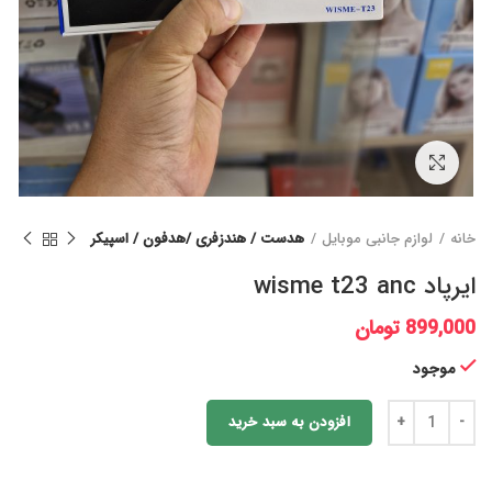
برای بزرگنمایی کلیک کنید
خانه
لوازم جانبی موبایل
هدست / هندزفری /هدفون / اسپیکر
ایرپاد wisme t23 anc
899,000
تومان
موجود
افزودن به سبد خرید