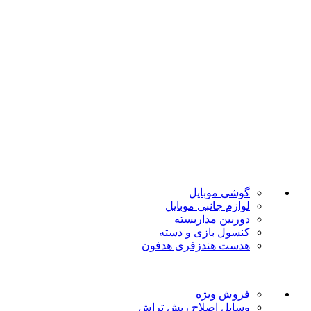
ضمانت اصل بودن
تضمین بهترین قیمت
فروشگاه موبایل پدرام فروش آنلاین حود را با داشتن بیش از 15
سال سابقه فروش حضوری آغاز نمود. هدف ما در این فروشگاه
ارائه محصولات با بهترین قیمت و ارسال در سریع ترین زمان ممکن
است.
دسته بندی ها
گوشی موبایل
لوازم جانبی موبایل
دوربین مداربسته
کنسول بازی و دسته
هدست هندزفری هدفون
لینک های مفید
فروش ویژه
وسایل اصلاح ریش تراش