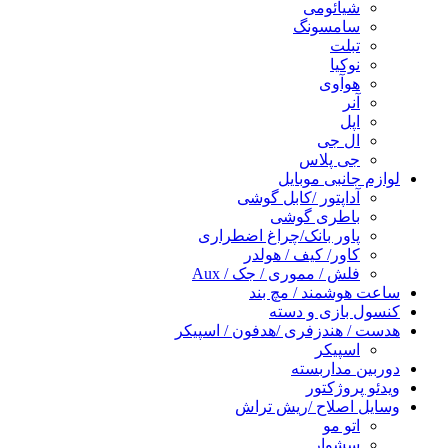
شیائومی
سامسونگ
تبلت
نوکیا
هوآوی
آنر
اپل
ال جی
جی پلاس
لوازم جانبی موبایل
آداپتور /کابل گوشی
باطری گوشی
پاور بانک/چراغ اضطراری
کاور/ کیف / هولدر
فلش / مموری / جک / Aux
ساعت هوشمند / مچ بند
کنسول بازی و دسته
هدست / هندزفری /هدفون / اسپیکر
اسپیکر
دوربین مداربسته
ویدئو پروژکتور
وسایل اصلاح /ریش تراش
اتو مو
سشوار