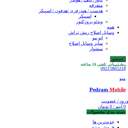
متفرقه
هدست / هندزفری /هدفون / اسپیکر
اسپیکر
ویدئو پروژکتور
همه
وسایل اصلاح ریش تراش
اتو مو
سایر وسایل اصلاح
سشوار
جستجو
پـشـتـیـبانی تلفنی 24 ساعته
09215865218
منو
Pedram
Mobile
رود / عضویت
0
آیتم
/
0
تومان
دسته بندی محصولات
جدیدترین ها
فروش ویژه