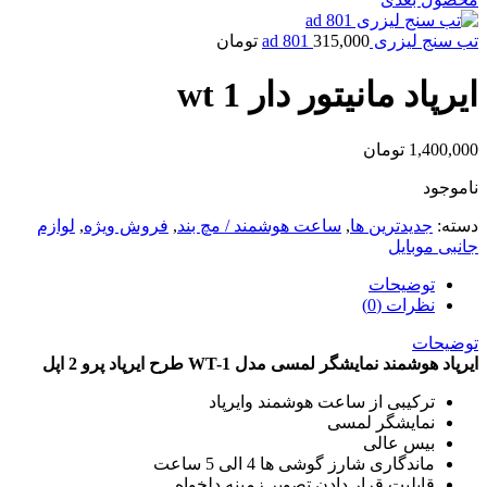
تب سنج لیزری ad 801
315,000
تومان
ایرپاد مانیتور دار wt 1
1,400,000
تومان
ناموجود
دسته:
جدیدترین ها
,
ساعت هوشمند / مچ بند
,
فروش ویژه
,
لوازم
جانبی موبایل
توضیحات
نظرات (0)
توضیحات
ایرپاد هوشمند نمایشگر لمسی مدل WT-1 طرح ایرپاد پرو 2 اپل
ترکیبی از ساعت هوشمند وایرپاد
نمایشگر لمسی
بیس عالی
ماندگاری شارز گوشی ها 4 الی 5 ساعت
قابلیت قرار دادن تصویر زمینه دلخواه