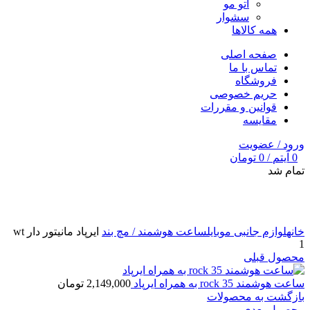
اتو مو
سشوار
همه کالاها
صفحه اصلی
تماس با ما
فروشگاه
حریم خصوصی
قوانین و مقررات
مقایسه
ورود / عضویت
0
آیتم
/
0
تومان
تمام شد
برای بزرگنمایی کلیک کنید
خانه
لوازم جانبی موبایل
ساعت هوشمند / مچ بند
ایرپاد مانیتور دار wt
1
محصول قبلی
ساعت هوشمند rock 35 به همراه ایرپاد
2,149,000
تومان
بازگشت به محصولات
محصول بعدی