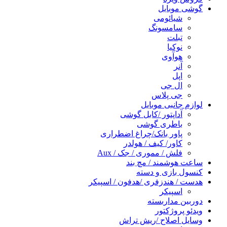
گوشی موبایل
شیائومی
سامسونگ
تبلت
نوکیا
هوآوی
آنر
اپل
ال جی
جی پلاس
لوازم جانبی موبایل
آداپتور /کابل گوشی
باطری گوشی
پاور بانک/چراغ اضطراری
کاور/ کیف / هولدر
فلش / مموری / جک / Aux
ساعت هوشمند / مچ بند
کنسول بازی و دسته
هدست / هندزفری /هدفون / اسپیکر
اسپیکر
دوربین مداربسته
ویدئو پروژکتور
وسایل اصلاح /ریش تراش