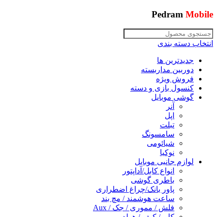
Pedram
Mobile
انتخاب دسته بندی
جدیدترین ها
دوربین مداربسته
فروش ویژه
کنسول بازی و دسته
گوشی موبایل
آنر
اپل
تبلت
سامسونگ
شیائومی
نوکیا
لوازم جانبی موبایل
انواع کابل/آداپتور
باطری گوشی
پاور بانک/چراغ اضطراری
ساعت هوشمند / مچ بند
فلش / مموری / جک / Aux
کاور/ کیف / هولدر