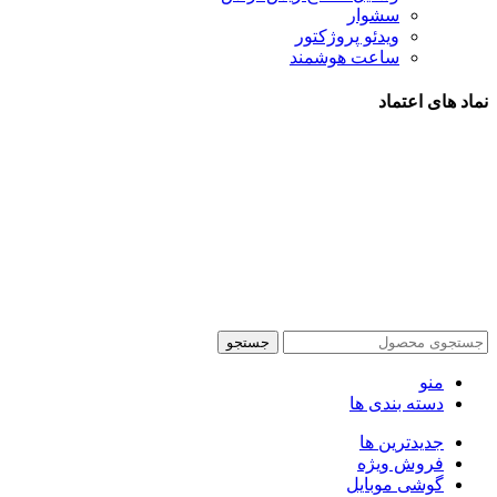
سشوار
ویدئو پروژکتور
ساعت هوشمند
نماد های اعتماد
شیراز - آرامگاه سعدی - نبش کوچه 13- موبایل پدرام
تمام حقوق این وبسایت برای فروشکاه اینترنتی پدرام موبایل
محفوظ می باشد.
طراحی سایت فروشگاهی
با لیدوما
جستجو
منو
دسته بندی ها
جدیدترین ها
فروش ویژه
گوشی موبایل