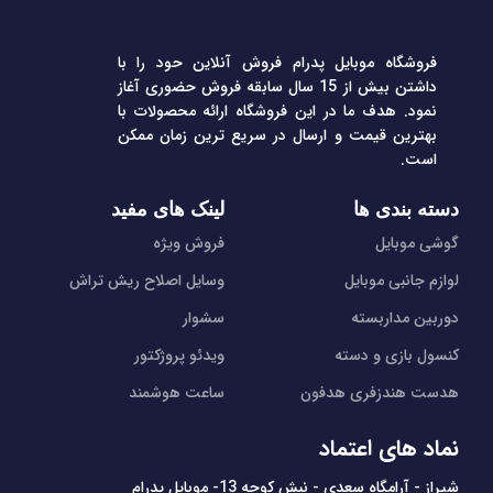
فروشگاه موبایل پدرام فروش آنلاین حود را با
داشتن بیش از 15 سال سابقه فروش حضوری آغاز
نمود. هدف ما در این فروشگاه ارائه محصولات با
بهترین قیمت و ارسال در سریع ترین زمان ممکن
است.
دسته بندی ها
لینک های مفید
گوشی موبایل
فروش ویژه
لوازم جانبی موبایل
وسایل اصلاح ریش تراش
دوربین مداربسته
سشوار
کنسول بازی و دسته
ویدئو پروژکتور
هدست هندزفری هدفون
ساعت هوشمند
نماد های اعتماد
شیراز - آرامگاه سعدی - نبش کوچه 13- موبایل پدرام