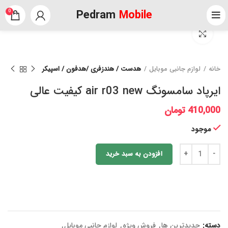
Pedram
Mobile
0
برای بزرگنمایی کلیک کنید
خانه
لوازم جانبی موبایل
هدست / هندزفری /هدفون / اسپیکر
ایرپاد سامسونگ air r03 new کیفیت عالی
410,000
تومان
موجود
افزودن به سبد خرید
دسته:
جدیدترین ها
,
فروش ویژه
,
لوازم جانبی موبایل
,