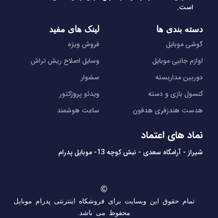
است.
دسته بندی ها
لینک های مفید
گوشی موبایل
فروش ویژه
لوازم جانبی موبایل
وسایل اصلاح ریش تراش
دوربین مداربسته
سشوار
کنسول بازی و دسته
ویدئو پروژکتور
هدست هندزفری هدفون
ساعت هوشمند
نماد های اعتماد
شیراز - آرامگاه سعدی - نبش کوچه 13- موبایل پدرام
تمام حقوق این وبسایت برای فروشکاه اینترنتی پدرام موبایل
محفوظ می باشد.