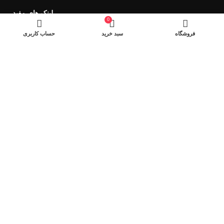
لینک های مفید
0
فروش ویژه
فروشگاه
سبد خرید
حساب کاربری
وسایل اصلاح ریش تراش
سشوار
ویدئو پروژکتور
ساعت هوشمند
نماد های اعتماد
شیراز - آرامگاه سعدی - نبش کوچه 13- موبایل پدرام
تمام حقوق این وبسایت برای فروشکاه اینترنتی پدرام موبایل محفوظ
می باشد.