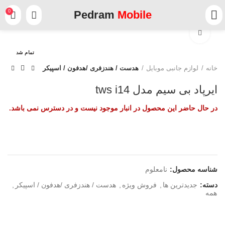
0
Pedram
Mobile
برای بزرگنمایی کلیک کنید
تمام شد
خانه
لوازم جانبی موبایل
هدست / هندزفری /هدفون / اسپیکر
ایرپاد بی سیم مدل tws i14
در حال حاضر این محصول در انبار موجود نیست و در دسترس نمی باشد.
شناسه محصول:
نامعلوم
دسته:
جدیدترین ها
,
فروش ویژه
,
هدست / هندزفری /هدفون / اسپیکر
,
همه