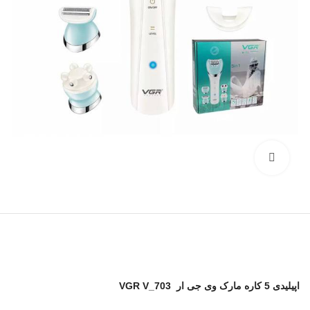
برای بزرگنمایی کلیک کنید
اپیلیدی 5 کاره مارک وی جی ار VGR V_703