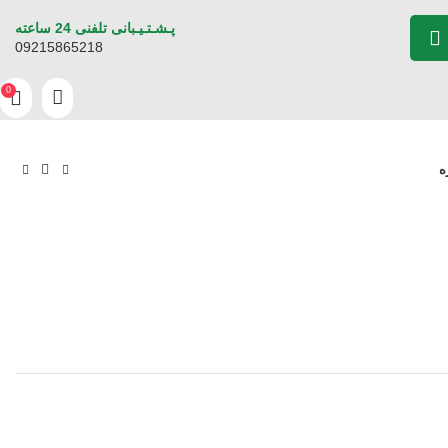
پـشـتـیـبانی تلفنی 24 ساعته
09215865218
0