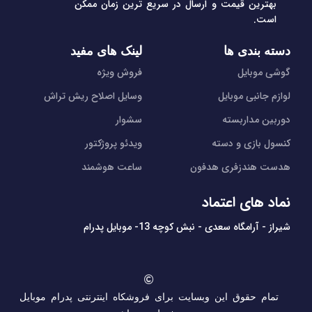
بهترین قیمت و ارسال در سریع ترین زمان ممکن
است.
دسته بندی ها
لینک های مفید
گوشی موبایل
فروش ویژه
لوازم جانبی موبایل
وسایل اصلاح ریش تراش
دوربین مداربسته
سشوار
کنسول بازی و دسته
ویدئو پروژکتور
هدست هندزفری هدفون
ساعت هوشمند
نماد های اعتماد
شیراز - آرامگاه سعدی - نبش کوچه 13- موبایل پدرام
تمام حقوق این وبسایت برای فروشکاه اینترنتی پدرام موبایل