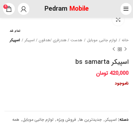
Pedram
Mobile
0
برای بزرگنمایی کلیک کنید
تمام شد
خانه
لوازم جانبی موبایل
هدست / هندزفری /هدفون / اسپیکر
اسپیکر
اسپیکر bs samarta
420,000
تومان
ناموجود
دسته:
اسپیکر
,
جدیدترین ها
,
فروش ویژه
,
لوازم جانبی موبایل
,
همه