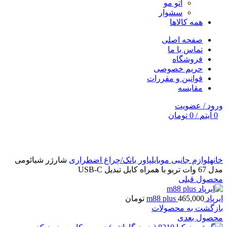
اتو مو
سشوار
همه کالاها
صفحه اصلی
تماس با ما
فروشگاه
حریم خصوصی
قوانین و مقررات
مقایسه
ورود / عضویت
0
آیتم
/
0
تومان
برای بزرگنمایی کلیک کنید
خانه
لوازم جانبی موبایل
پاور بانک/چراغ اضطراری
شارژر شیائومی
مدل 67 وات تربو با همراه کابل تبدیل USB-C
محصول قبلی
ایرپاد m88 plus
465,000
تومان
بازگشت به محصولات
محصول بعدی