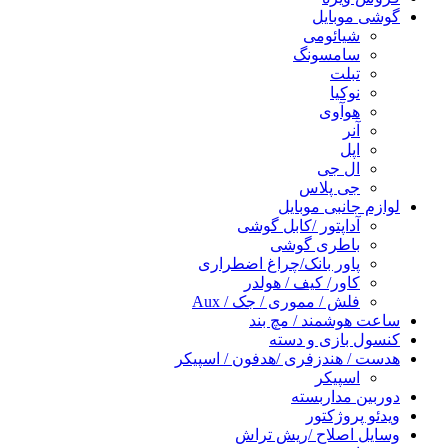
گوشی موبایل
شیائومی
سامسونگ
تبلت
نوکیا
هوآوی
آنر
اپل
ال جی
جی پلاس
لوازم جانبی موبایل
آداپتور /کابل گوشی
باطری گوشی
پاور بانک/چراغ اضطراری
کاور/ کیف / هولدر
فلش / مموری / جک / Aux
ساعت هوشمند / مچ بند
کنسول بازی و دسته
هدست / هندزفری /هدفون / اسپیکر
اسپیکر
دوربین مداربسته
ویدئو پروژکتور
وسایل اصلاح /ریش تراش