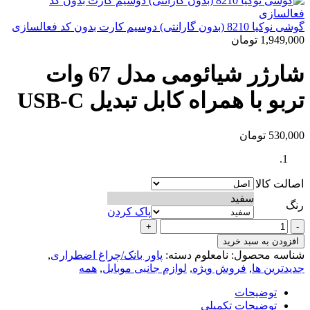
گوشی نوکیا 8210 (بدون گارانتی) دوسیم کارت بدون کد فعالسازی
1,949,000
تومان
شارژر شیائومی مدل 67 وات
تربو با همراه کابل تبدیل USB-C
530,000
تومان
اصالت کالا
سفید
رنگ
پاک کردن
شارژر
شیائومی
افزودن به سبد خرید
مدل
شناسه محصول:
نامعلوم
دسته:
پاور بانک/چراغ اضطراری
,
67
جدیدترین ها
,
فروش ویژه
,
لوازم جانبی موبایل
,
همه
وات
تربو
توضیحات
با
توضیحات تکمیلی