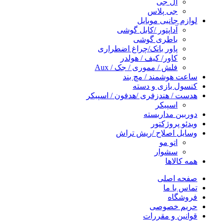
ال جی
جی پلاس
لوازم جانبی موبایل
آداپتور /کابل گوشی
باطری گوشی
پاور بانک/چراغ اضطراری
کاور/ کیف / هولدر
فلش / مموری / جک / Aux
ساعت هوشمند / مچ بند
کنسول بازی و دسته
هدست / هندزفری /هدفون / اسپیکر
اسپیکر
دوربین مداربسته
ویدئو پروژکتور
وسایل اصلاح /ریش تراش
اتو مو
سشوار
همه کالاها
صفحه اصلی
تماس با ما
فروشگاه
حریم خصوصی
قوانین و مقررات