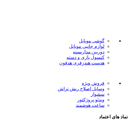
فروشگاه موبایل پدرام فروش آنلاین حود را با داشتن بیش از 15
سال سابقه فروش حضوری آغاز نمود. هدف ما در این فروشگاه
ارائه محصولات با بهترین قیمت و ارسال در سریع ترین زمان ممکن
است.
دسته بندی ها
گوشی موبایل
لوازم جانبی موبایل
دوربین مداربسته
کنسول بازی و دسته
هدست هندزفری هدفون
لینک های مفید
فروش ویژه
وسایل اصلاح ریش تراش
سشوار
ویدئو پروژکتور
ساعت هوشمند
نماد های اعتماد
شیراز - آرامگاه سعدی - نبش کوچه 13- موبایل پدرام