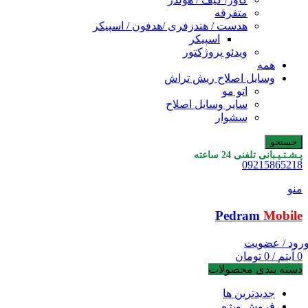
متفرقه
هدست / هندزفری /هدفون / اسپیکر
اسپیکر
ویدئو پروژکتور
همه
وسایل اصلاح ریش تراش
اتو مو
سایر وسایل اصلاح
سشوار
جستجو
پـشـتـیـبانی تلفنی 24 ساعته
09215865218
منو
Pedram
Mobile
رود / عضویت
0
آیتم
/
0
تومان
دسته بندی محصولات
جدیدترین ها
فروش ویژه