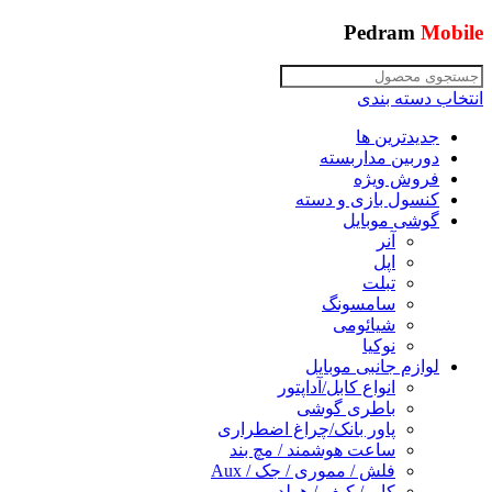
Pedram
Mobile
انتخاب دسته بندی
جدیدترین ها
دوربین مداربسته
فروش ویژه
کنسول بازی و دسته
گوشی موبایل
آنر
اپل
تبلت
سامسونگ
شیائومی
نوکیا
لوازم جانبی موبایل
انواع کابل/آداپتور
باطری گوشی
پاور بانک/چراغ اضطراری
ساعت هوشمند / مچ بند
فلش / مموری / جک / Aux
کاور/ کیف / هولدر