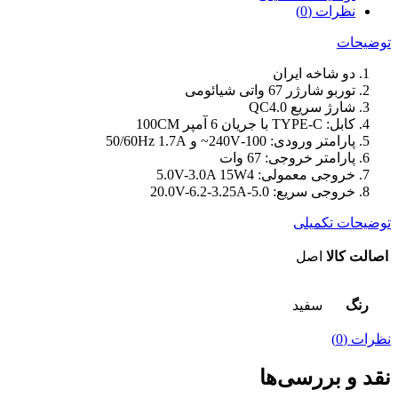
همراه
نظرات (0)
کابل
تبدیل
توضیحات
USB-
دو شاخه ایران
C
توربو شارژر 67 واتی شیائومی
عدد
شارژ سریع QC4.0
کابل: TYPE-C با جریان 6 آمپر 100CM
پارامتر ورودی: 100-240V~ و 50/60Hz 1.7A
پارامتر خروجی: 67 وات
خروجی معمولی: 5.0V-3.0A 15W4
خروجی سریع: 5.0-20.0V-6.2-3.25A
توضیحات تکمیلی
اصالت کالا
اصل
رنگ
سفید
نظرات (0)
نقد و بررسی‌ها