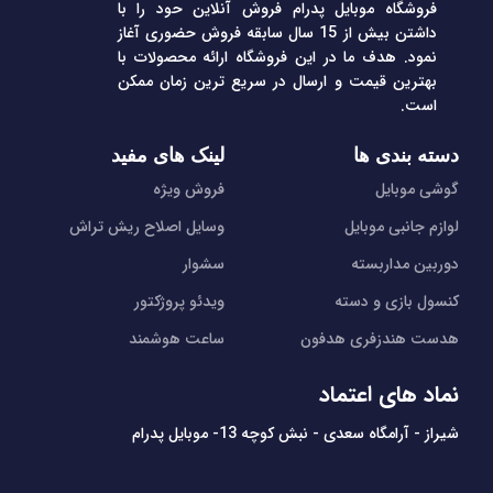
فروشگاه موبایل پدرام فروش آنلاین حود را با
داشتن بیش از 15 سال سابقه فروش حضوری آغاز
نمود. هدف ما در این فروشگاه ارائه محصولات با
بهترین قیمت و ارسال در سریع ترین زمان ممکن
است.
دسته بندی ها
لینک های مفید
گوشی موبایل
فروش ویژه
لوازم جانبی موبایل
وسایل اصلاح ریش تراش
دوربین مداربسته
سشوار
کنسول بازی و دسته
ویدئو پروژکتور
هدست هندزفری هدفون
ساعت هوشمند
نماد های اعتماد
شیراز - آرامگاه سعدی - نبش کوچه 13- موبایل پدرام