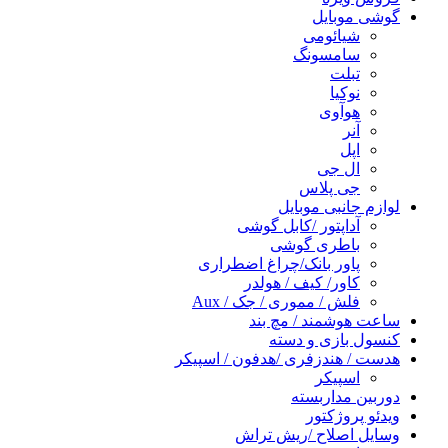
گوشی موبایل
شیائومی
سامسونگ
تبلت
نوکیا
هوآوی
آنر
اپل
ال جی
جی پلاس
لوازم جانبی موبایل
آداپتور /کابل گوشی
باطری گوشی
پاور بانک/چراغ اضطراری
کاور/ کیف / هولدر
فلش / مموری / جک / Aux
ساعت هوشمند / مچ بند
کنسول بازی و دسته
هدست / هندزفری /هدفون / اسپیکر
اسپیکر
دوربین مداربسته
ویدئو پروژکتور
وسایل اصلاح /ریش تراش