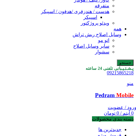
متفرقه
هدست / هندزفری /هدفون / اسپیکر
اسپیکر
ویدئو پروژکتور
همه
وسایل اصلاح ریش تراش
اتو مو
سایر وسایل اصلاح
سشوار
جستجو
پـشـتـیـبانی تلفنی 24 ساعته
09215865218
منو
Pedram
Mobile
رود / عضویت
0
آیتم
/
0
تومان
دسته بندی محصولات
جدیدترین ها
فروش ویژه