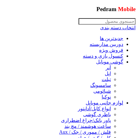
Pedram
Mobile
انتخاب دسته بندی
جدیدترین ها
دوربین مداربسته
فروش ویژه
کنسول بازی و دسته
گوشی موبایل
آنر
اپل
تبلت
سامسونگ
شیائومی
نوکیا
لوازم جانبی موبایل
انواع کابل/آداپتور
باطری گوشی
پاور بانک/چراغ اضطراری
ساعت هوشمند / مچ بند
فلش / مموری / جک / Aux
کاور/ کیف / هولدر