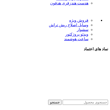
هدست هندزفری هدفون
لینک های مفید
فروش ویژه
وسایل اصلاح ریش تراش
سشوار
ویدئو پروژکتور
ساعت هوشمند
نماد های اعتماد
شیراز - آرامگاه سعدی - نبش کوچه 13- موبایل پدرام
تمام حقوق این وبسایت برای فروشکاه اینترنتی پدرام موبایل
محفوظ می باشد.
طراحی سایت فروشگاهی
با لیدوما
جستجو