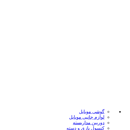
ارسال به تمام نقاط کشور
ضمانت اصل بودن
تضمین بهترین قیمت
فروشگاه موبایل پدرام فروش آنلاین حود را با داشتن بیش از 15
سال سابقه فروش حضوری آغاز نمود. هدف ما در این فروشگاه
ارائه محصولات با بهترین قیمت و ارسال در سریع ترین زمان ممکن
است.
دسته بندی ها
گوشی موبایل
لوازم جانبی موبایل
دوربین مداربسته
کنسول بازی و دسته