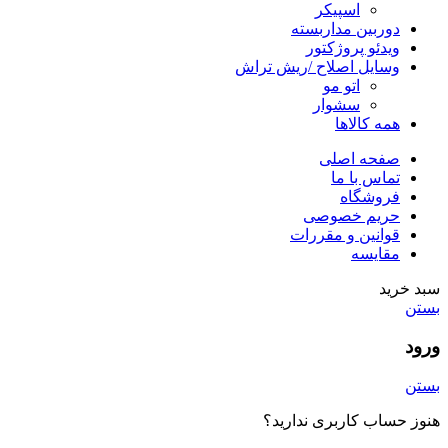
اسپیکر
دوربین مداربسته
ویدئو پروژکتور
وسایل اصلاح /ریش تراش
اتو مو
سشوار
همه کالاها
صفحه اصلی
تماس با ما
فروشگاه
حریم خصوصی
قوانین و مقررات
مقایسه
سبد خرید
بستن
ورود
بستن
هنوز حساب کاربری ندارید؟