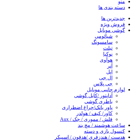
منو
دسته بندی ها
جدیدترین ها
فروش ویژه
گوشی موبایل
شیائومی
سامسونگ
تبلت
نوکیا
هوآوی
آنر
اپل
ال جی
جی پلاس
لوازم جانبی موبایل
آداپتور /کابل گوشی
باطری گوشی
پاور بانک/چراغ اضطراری
کاور/ کیف / هولدر
فلش / مموری / جک / Aux
ساعت هوشمند / مچ بند
کنسول بازی و دسته
هدست / هندزفری /هدفون / اسپیکر