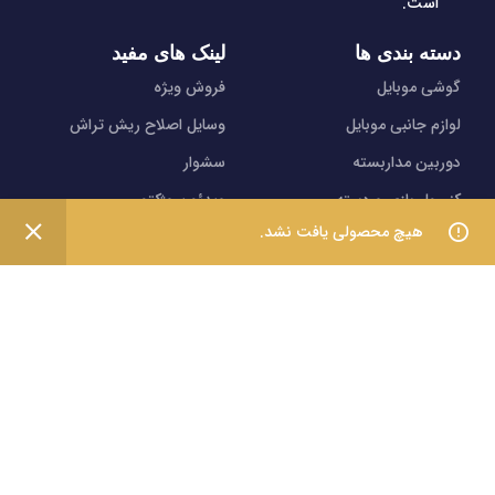
است.
دسته بندی ها
لینک های مفید
گوشی موبایل
فروش ویژه
لوازم جانبی موبایل
وسایل اصلاح ریش تراش
دوربین مداربسته
سشوار
کنسول بازی و دسته
ویدئو پروژکتور
0
هیچ محصولی یافت نشد.
هدست هندزفری هدفون
ساعت هوشمند
فروشگاه
فیلترها
سبد خرید
حساب کاربری
نماد های اعتماد
شیراز - آرامگاه سعدی - نبش کوچه 13- موبایل پدرام
تمام حقوق این وبسایت برای فروشکاه اینترنتی پدرام موبایل
محفوظ می باشد.