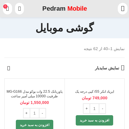
0
Pedram
Mobile
گوشی موبایل
نمایش 1–40 از 62 نتیجه
نمایش سایدبار
ایرپاد انکر i55 کپی درجه یک
پاوربانک 22.5 وات بوکو مدل MG-G166
ظرفیت 10000 میلی آمپر ساعت
749,000
تومان
1,550,000
تومان
افزودن به سبد خرید
افزودن به سبد خرید