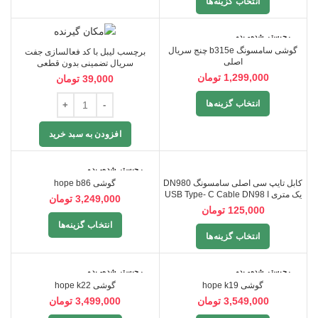
انتخاب گزینه‌ها
رجیستر شده- بدو
ن گارانتی
گوشی سامسونگ b315e چنج سریال
برچسب لیبل با کد فعالسازی جفت
اصلی
سریال تضمینی بدون قطعی
1,299,000
تومان
39,000
تومان
انتخاب گزینه‌ها
افزودن به سبد خرید
رجیستر شده- بدو
ن گارانتی
کابل تایپ سی اصلی سامسونگ DN980
گوشی hope b86
یک متری ا USB Type- C Cable DN98
3,249,000
تومان
125,000
تومان
انتخاب گزینه‌ها
انتخاب گزینه‌ها
رجیستر شده- بدو
رجیستر شده- بدو
ن گارانتی
ن گارانتی
گوشی hope k19
گوشی hope k22
3,549,000
تومان
3,499,000
تومان