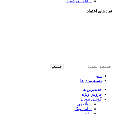
ساعت هوشمند
نماد های اعتماد
شیراز - آرامگاه سعدی - نبش کوچه 13- موبایل پدرام
تمام حقوق این وبسایت برای فروشکاه اینترنتی پدرام موبایل
محفوظ می باشد.
طراحی سایت فروشگاهی
با لیدوما
جستجو
منو
دسته بندی ها
جدیدترین ها
فروش ویژه
گوشی موبایل
شیائومی
سامسونگ
تبلت