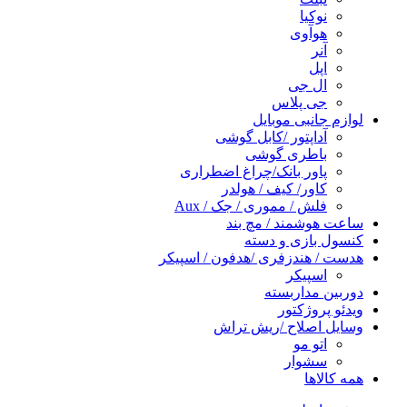
نوکیا
هوآوی
آنر
اپل
ال جی
جی پلاس
لوازم جانبی موبایل
آداپتور /کابل گوشی
باطری گوشی
پاور بانک/چراغ اضطراری
کاور/ کیف / هولدر
فلش / مموری / جک / Aux
ساعت هوشمند / مچ بند
کنسول بازی و دسته
هدست / هندزفری /هدفون / اسپیکر
اسپیکر
دوربین مداربسته
ویدئو پروژکتور
وسایل اصلاح /ریش تراش
اتو مو
سشوار
همه کالاها