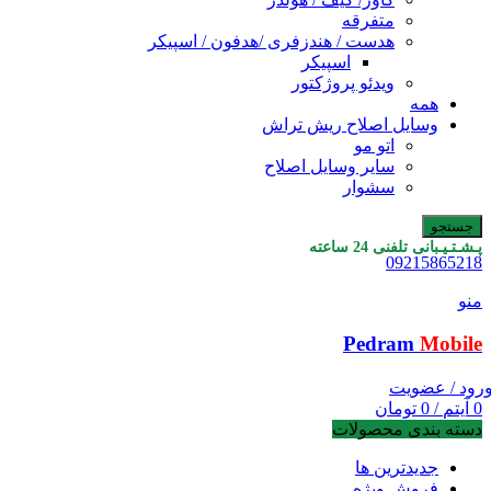
متفرقه
هدست / هندزفری /هدفون / اسپیکر
اسپیکر
ویدئو پروژکتور
همه
وسایل اصلاح ریش تراش
اتو مو
سایر وسایل اصلاح
سشوار
جستجو
پـشـتـیـبانی تلفنی 24 ساعته
09215865218
منو
Pedram
Mobile
رود / عضویت
0
آیتم
/
0
تومان
دسته بندی محصولات
جدیدترین ها
فروش ویژه