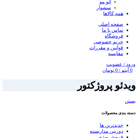
اتو مو
سشوار
همه کالاها
صفحه اصلی
تماس با ما
فروشگاه
حریم خصوصی
قوانین و مقررات
مقایسه
ورود / عضویت
0
آیتم
/
0
تومان
ویدئو پروژکتور
بستن
دسته بندی محصولات
جدیدترین ها
دوربین مداربسته
فروش ویژه