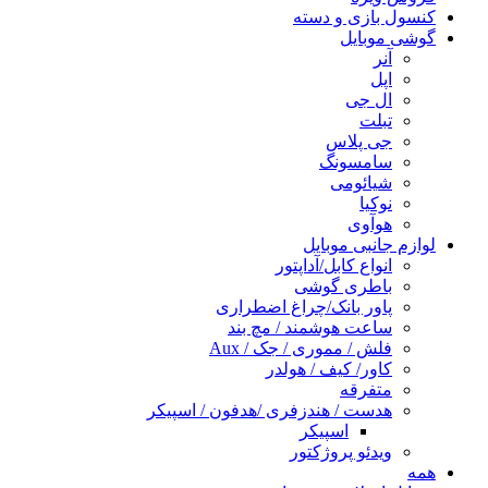
کنسول بازی و دسته
گوشی موبایل
آنر
اپل
ال جی
تبلت
جی پلاس
سامسونگ
شیائومی
نوکیا
هوآوی
لوازم جانبی موبایل
انواع کابل/آداپتور
باطری گوشی
پاور بانک/چراغ اضطراری
ساعت هوشمند / مچ بند
فلش / مموری / جک / Aux
کاور/ کیف / هولدر
متفرقه
هدست / هندزفری /هدفون / اسپیکر
اسپیکر
ویدئو پروژکتور
همه