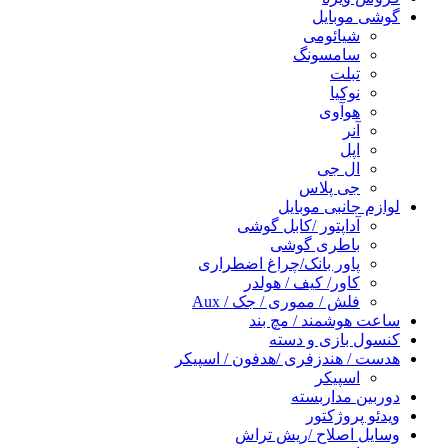
گوشی موبایل
شیائومی
سامسونگ
تبلت
نوکیا
هوآوی
آنر
اپل
ال جی
جی پلاس
لوازم جانبی موبایل
آداپتور /کابل گوشی
باطری گوشی
پاور بانک/چراغ اضطراری
کاور/ کیف / هولدر
فلش / مموری / جک / Aux
ساعت هوشمند / مچ بند
کنسول بازی و دسته
هدست / هندزفری /هدفون / اسپیکر
اسپیکر
دوربین مداربسته
ویدئو پروژکتور
وسایل اصلاح /ریش تراش