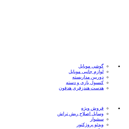
تضمین بهترین قیمت
فروشگاه موبایل پدرام فروش آنلاین حود را با داشتن بیش از 15
سال سابقه فروش حضوری آغاز نمود. هدف ما در این فروشگاه
ارائه محصولات با بهترین قیمت و ارسال در سریع ترین زمان ممکن
است.
دسته بندی ها
گوشی موبایل
لوازم جانبی موبایل
دوربین مداربسته
کنسول بازی و دسته
هدست هندزفری هدفون
لینک های مفید
فروش ویژه
وسایل اصلاح ریش تراش
سشوار
ویدئو پروژکتور