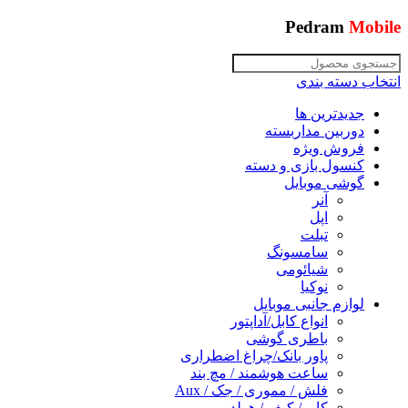
Pedram
Mobile
انتخاب دسته بندی
جدیدترین ها
دوربین مداربسته
فروش ویژه
کنسول بازی و دسته
گوشی موبایل
آنر
اپل
تبلت
سامسونگ
شیائومی
نوکیا
لوازم جانبی موبایل
انواع کابل/آداپتور
باطری گوشی
پاور بانک/چراغ اضطراری
ساعت هوشمند / مچ بند
فلش / مموری / جک / Aux
کاور/ کیف / هولدر